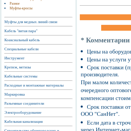
Разное
Муфты-кроссы
Муфты для медных линий связи
Кабель "витая пара"
* Комментарии
Коаксиальный кабель
Специальные кабели
Цены на оборудов
Инструмент
Цены на услуги у
Срок поставки (п
Крепеж, метизы
производителя.
Кабельные системы
При малом количест
Расходные и монтажные материалы
очередного оптовог
Маркировка
компенсации стоим
Разъемные соединители
Срок поставки от
Электрооборудование
ООО "СанНет".
Кабельная канализация
Если дата в строч
через Интернет-маг
Строительство общегородских и