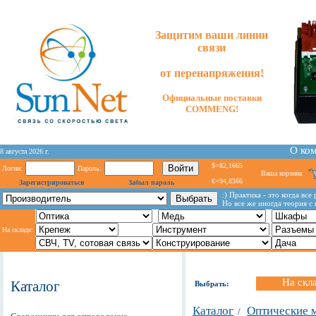
Защитим ваши линии
связи
от перенапряжения!
Официальные поставки
COMMENG!
О ко
8 августа 2026 г.
$=82,1665
Логин:
Пароль:
Ваша корзина
€=94,8366
Зарегистрироваться
Забыл пароль
:) Практика - это когда все
Но все же иногда теория с
На складе:
На скл
Каталог
Выбрать:
Каталог
Оптические 
/