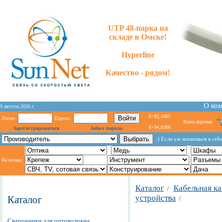
UTP 48-парка на
складе в Омске!
Hyperline
Качество - рядом!
О ко
9 августа 2026 г.
$=82,1665
Логин:
Пароль:
Ваша корзина
€=94,8366
Зарегистрироваться
Забыл пароль
:) Если уж копаешься в себе
На складе:
Каталог
Кабельная к
/
устройства
Каталог
/
Сварочники для оптоволокна