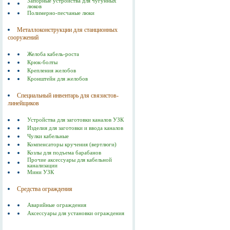
Запорные устройства для чугунных
люков
Полимерно-песчаные люки
Металлоконструкции для станционных
сооружений
Желоба кабель-роста
Крюк-болты
Крепления желобов
Кронштейн для желобов
Специальный инвентарь для связистов-
линейщиков
Устройства для заготовки каналов УЗК
Изделия для заготовки и ввода каналов
Чулки кабельные
Компенсаторы кручения (вертлюги)
Козлы для подъема барабанов
Прочие аксессуары для кабельной
канализации
Мини УЗК
Средства ограждения
Аварийные ограждения
Аксессуары для установки ограждения