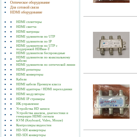
Оптическое оборудование
Для сотовой связи
HDMI оборудование
HDMI сплиттеры
HDMI свитчи
HDMI матрицы
HDMI удлинители по UTP
HDMI удлинители по IP
HDMI удлинители по UTP с
поддержкой HDBase-T
HDMI удлинители беспроводные
HDMI удлинители по коаксиальному
кабелю
HDMI удлинители по оптической линии
HDMI репитеры
HDMI конвертеры
Кабели
HDMI кабели Премиум класса
HDMI адаптеры / HDMI переходники
HDMI модуляторы
HDMI IP стримеры
ИК-управление
Устройства HD записи
Устройства анализа, диагностики и
генерации HDMI сигнала
KVM (Keyboard, Video, Mouse)
Контроллеры видеостен
HD-SDI конвертеры
HD-SDI конвертеры