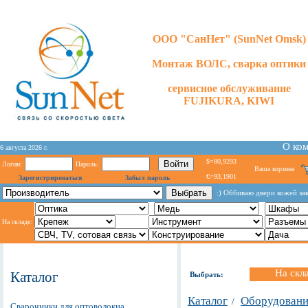
ООО "СанНет" (SunNet Omsk)
Монтаж ВОЛС, сварка оптики
сервисное обслуживание
FUJIKURA, KIWI
О ко
6 августа 2026 г.
$=80,9293
Логин:
Пароль:
Ваша корзина
€=93,1901
Зарегистрироваться
Забыл пароль
:) Оббиваю двери кожей зак
На складе:
На скл
Каталог
Выбрать:
Каталог
Оборудование
/
Сварочники для оптоволокна