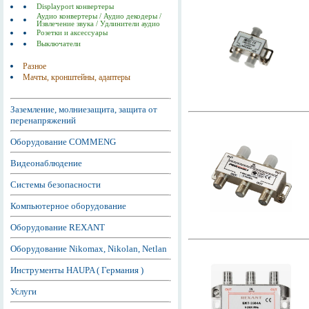
Displayport конвертеры
Аудио конвертеры / Аудио декодеры /
Извлечение звука / Удлинители аудио
Розетки и аксессуары
Выключатели
Разное
Мачты, кронштейны, адаптеры
Заземление, молниезащита, защита от
перенапряжений
Оборудование COMMENG
Видеонаблюдение
Системы безопасности
Компьютерное оборудование
Оборудование REXANT
Оборудование Nikomax, Nikolan, Netlan
Инструменты HAUPA ( Германия )
Услуги