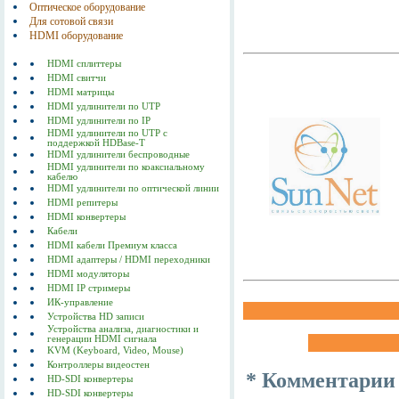
Оптическое оборудование
Для сотовой связи
HDMI оборудование
HDMI сплиттеры
HDMI свитчи
HDMI матрицы
HDMI удлинители по UTP
HDMI удлинители по IP
HDMI удлинители по UTP с
поддержкой HDBase-T
HDMI удлинители беспроводные
HDMI удлинители по коаксиальному
кабелю
HDMI удлинители по оптической линии
HDMI репитеры
HDMI конвертеры
Кабели
HDMI кабели Премиум класса
HDMI адаптеры / HDMI переходники
HDMI модуляторы
HDMI IP стримеры
ИК-управление
Устройства HD записи
Устройства анализа, диагностики и
генерации HDMI сигнала
KVM (Keyboard, Video, Mouse)
Контроллеры видеостен
* Комментарии
HD-SDI конвертеры
HD-SDI конвертеры