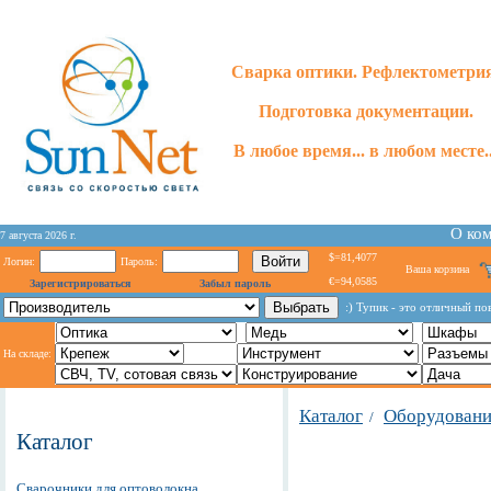
Сварка оптики. Рефлектометри
Подготовка документации.
В любое время... в любом месте..
О ко
7 августа 2026 г.
$=81,4077
Логин:
Пароль:
Ваша корзина
€=94,0585
Зарегистрироваться
Забыл пароль
:) Тупик - это отличный по
На складе:
Каталог
Оборудование
/
Каталог
Сварочники для оптоволокна