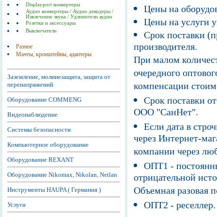
Displayport конвертеры
Цены на оборудов
Аудио конвертеры / Аудио декодеры /
Извлечение звука / Удлинители аудио
Цены на услуги у
Розетки и аксессуары
Выключатели
Срок поставки (п
производителя.
Разное
Мачты, кронштейны, адаптеры
При малом количест
очередного оптовог
Заземление, молниезащита, защита от
компенсации стоим
перенапряжений
Срок поставки от
Оборудование COMMENG
ООО "СанНет".
Видеонаблюдение
Если дата в строч
Системы безопасности
через Интернет-маг
Компьютерное оборудование
компании через люб
Оборудование REXANT
ОПТ1 - постоянны
Оборудование Nikomax, Nikolan, Netlan
отрицательной исто
Объемная разовая 
Инструменты HAUPA ( Германия )
ОПТ2 - реселлер.
Услуги