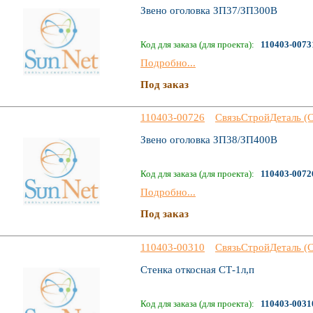
Звено оголовка ЗП37/ЗП300В
Код для заказа (для проекта):
110403-0073
Подробно...
Под заказ
110403-00726
СвязьСтройДеталь (
Звено оголовка ЗП38/ЗП400В
Код для заказа (для проекта):
110403-0072
Подробно...
Под заказ
110403-00310
СвязьСтройДеталь (
Стенка откосная СТ-1л,п
Код для заказа (для проекта):
110403-0031