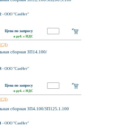
2
- ООО "СанНет"
Цена по запросу
в руб. с НДС
ССД)
ьная сборная ЗП14.100/
8
- ООО "СанНет"
Цена по запросу
в руб. с НДС
ССД)
льная сборная ЗП4.100/ЗП125.1.100
1
- ООО "СанНет"