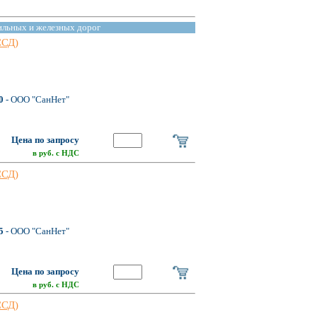
ильных и железных дорог
ССД)
0
- ООО "СанНет"
Цена по запросу
в руб. с НДС
ССД)
5
- ООО "СанНет"
Цена по запросу
в руб. с НДС
ССД)