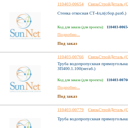
110403-00654
СвязьСтройДеталь (
Стенка откосная СТ-4л,п(сбор.разб.)
Код для заказа (для проекта):
110403-0065
Подробно...
Под заказ
110403-00766
СвязьСтройДеталь (
Труба водопропускная прямоугольная
ЗП400.1.100(негаб.)
Код для заказа (для проекта):
110403-0076
Подробно...
Под заказ
110403-00779
СвязьСтройДеталь (
Труба водопропускная прямоугольная