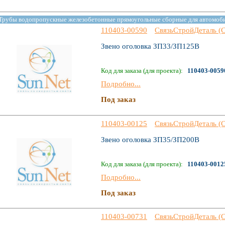
Трубы водопропускные железобетонные прямоугольные сборные для автомоб
110403-00590
СвязьСтройДеталь (
Звено оголовка ЗП33/ЗП125В
Код для заказа (для проекта):
110403-0059
Подробно...
Под заказ
110403-00125
СвязьСтройДеталь (
Звено оголовка ЗП35/ЗП200В
Код для заказа (для проекта):
110403-0012
Подробно...
Под заказ
110403-00731
СвязьСтройДеталь (