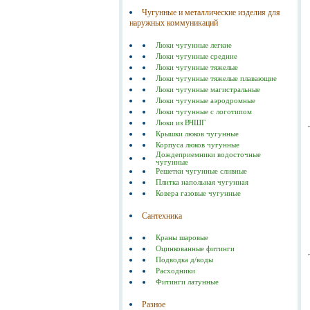
Чугунные и металлические изделия для
наружных коммуникаций
Люки чугунные легкие
Люки чугунные средние
Люки чугунные тяжелые
Люки чугунные тяжелые плавающие
Люки чугунные магистральные
Люки чугунные аэродромные
Люки чугунные с логотипом
Люки из ВЧШГ
Крышки люков чугунные
Корпуса люков чугунные
Дождеприемники водосточные
чугунные
Решетки чугунные сливные
Плитка напольная чугунная
Ковера газовые чугунные
Сантехника
Краны шаровые
Оцинкованные фитинги
Подводка д/воды
Расходники
Фитинги латунные
Разное