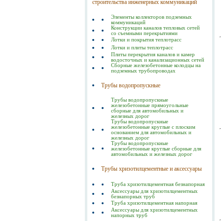
строительства инженерных коммуникаций
Элементы коллекторов подземных
коммуникаций
Конструкции каналов тепловых сетей
со съемными перекрытиями
Лотки и покрытия теплотрасс
Лотки и плиты теплотрасс
Плиты перекрытия каналов и камер
водосточных и канализационных сетей
Сборные железобетонные колодцы на
подземных трубопроводах
Трубы водопропускные
Трубы водопропускные
железобетонные прямоугольные
сборные для автомобильных и
железных дорог
Трубы водопропускные
железобетонные круглые с плоским
основанием для автомобильных и
железных дорог
Трубы водопропускные
железобетонные круглые сборные для
автомобильных и железных дорог
Трубы хризотилцементные и аксессуары
Труба хризотилцементная безнапорная
Аксессуары для хризотилцементных
безнапорных труб
Труба хризотилцементная напорная
Аксессуары для хризотилцементных
напорных труб