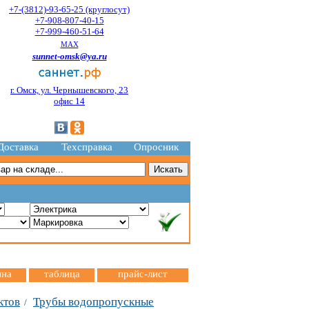
+7-(3812)-93-65-25 (круглосут)
+7-908-807-40-15
+7-999-460-51-64
MAX
sunnet-omsk@ya.ru
г. Омск, ул. Чернышевского, 23
офис 14
Доставка
Техсправка
Опросник
ина
таблица
прайс-лист
ктов
Трубы водопропускные
/