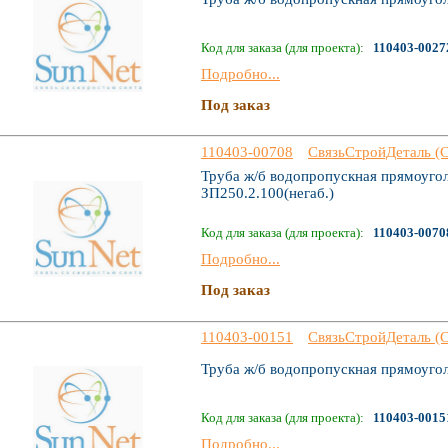
Код для заказа (для проекта):
110403-0027
Подробно...
Под заказ
110403-00708
СвязьСтройДеталь (
Труба ж/б водопропускная прямоугол
ЗП250.2.100(негаб.)
Код для заказа (для проекта):
110403-0070
Подробно...
Под заказ
110403-00151
СвязьСтройДеталь (
Труба ж/б водопропускная прямоуго
Код для заказа (для проекта):
110403-0015
Подробно...