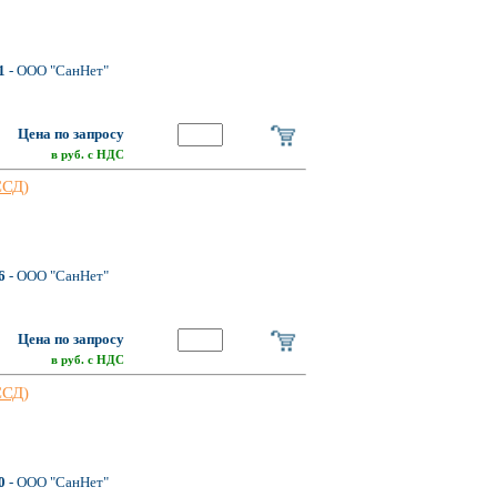
1
- ООО "СанНет"
Цена по запросу
в руб. с НДС
ССД)
6
- ООО "СанНет"
Цена по запросу
в руб. с НДС
ССД)
0
- ООО "СанНет"