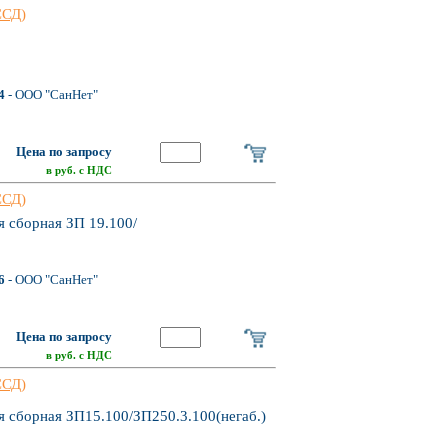
ССД)
4
- ООО "СанНет"
Цена по запросу
в руб. с НДС
ССД)
 сборная ЗП 19.100/
6
- ООО "СанНет"
Цена по запросу
в руб. с НДС
ССД)
 сборная ЗП15.100/ЗП250.3.100(негаб.)