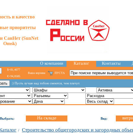
ость и качество
евые приоритеты
и СанНет (SunNet
Omsk)
О компании
Каталог
Контакты
$=81,4077
Ваша корзина
ПУСТА
€=94,0585
:) Пусть лучше над тобою смеются, чем плачут.
На складе
витр
Выбрать:
Вид:
Каталог
Строительство общегородских и загородных объе
/