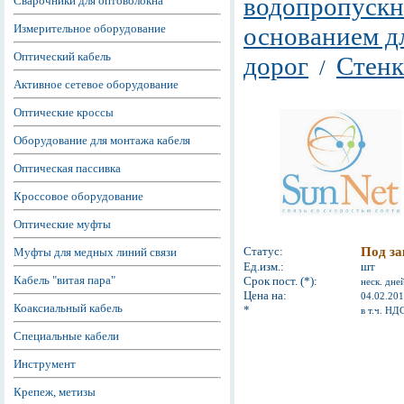
водопропускн
Сварочники для оптоволокна
Измерительное оборудование
основанием д
Оптический кабель
дорог
Стенк
/
Активное сетевое оборудование
Оптические кроссы
Оборудование для монтажа кабеля
Оптическая пассивка
Кроссовое оборудование
Оптические муфты
Статус:
Под за
Муфты для медных линий связи
Ед.изм.:
шт
Кабель "витая пара"
Срок пост. (*):
неск. дне
Цена на:
04.02.20
Коаксиальный кабель
*
в т.ч. НД
Специальные кабели
Инструмент
Крепеж, метизы