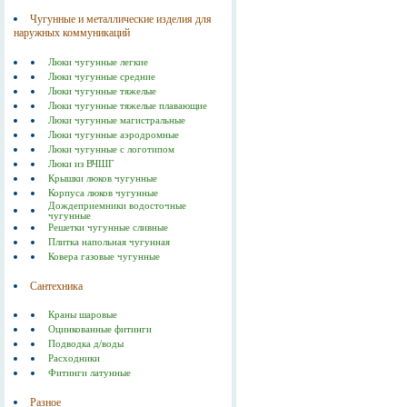
Чугунные и металлические изделия для
наружных коммуникаций
Люки чугунные легкие
Люки чугунные средние
Люки чугунные тяжелые
Люки чугунные тяжелые плавающие
Люки чугунные магистральные
Люки чугунные аэродромные
Люки чугунные с логотипом
Люки из ВЧШГ
Крышки люков чугунные
Корпуса люков чугунные
Дождеприемники водосточные
чугунные
Решетки чугунные сливные
Плитка напольная чугунная
Ковера газовые чугунные
Сантехника
Краны шаровые
Оцинкованные фитинги
Подводка д/воды
Расходники
Фитинги латунные
Разное