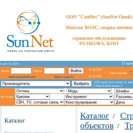
ООО "СанНет" (SunNet Omsk)
Монтаж ВОЛС, сварка оптики
сервисное обслуживание
FUJIKURA, KIWI
О ко
6 августа 2026 г.
$=80,9293
Логин:
Пароль:
Ваша корзина
€=93,1901
Зарегистрироваться
Забыл пароль
:) Не морочьте мине то мес
( Еврейский юмор )
На складе:
Каталог
Стр
/
Каталог
объектов
Т
/