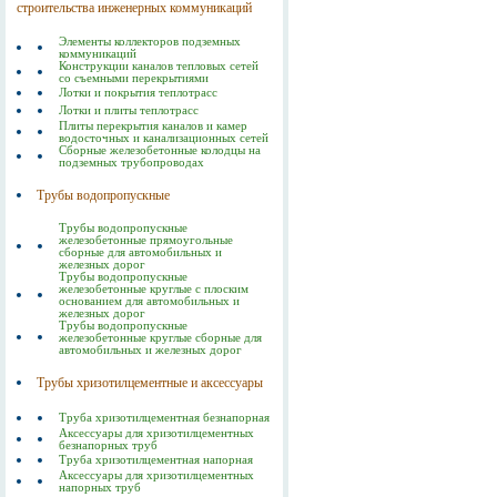
строительства инженерных коммуникаций
Элементы коллекторов подземных
коммуникаций
Конструкции каналов тепловых сетей
со съемными перекрытиями
Лотки и покрытия теплотрасс
Лотки и плиты теплотрасс
Плиты перекрытия каналов и камер
водосточных и канализационных сетей
Сборные железобетонные колодцы на
подземных трубопроводах
Трубы водопропускные
Трубы водопропускные
железобетонные прямоугольные
сборные для автомобильных и
железных дорог
Трубы водопропускные
железобетонные круглые с плоским
основанием для автомобильных и
железных дорог
Трубы водопропускные
железобетонные круглые сборные для
автомобильных и железных дорог
Трубы хризотилцементные и аксессуары
Труба хризотилцементная безнапорная
Аксессуары для хризотилцементных
безнапорных труб
Труба хризотилцементная напорная
Аксессуары для хризотилцементных
напорных труб