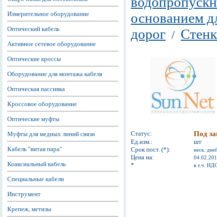
водопропускн
Измерительное оборудование
основанием д
Оптический кабель
дорог
Стенк
/
Активное сетевое оборудование
Оптические кроссы
Оборудование для монтажа кабеля
Оптическая пассивка
Кроссовое оборудование
Оптические муфты
Статус:
Под за
Муфты для медных линий связи
Ед.изм.:
шт
Кабель "витая пара"
Срок пост. (*):
неск. дне
Цена на:
04.02.20
Коаксиальный кабель
*
в т.ч. НД
Специальные кабели
Инструмент
Крепеж, метизы