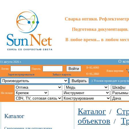
Сварка оптики. Рефлектометр
Подготовка документации.
В любое время... в любом месте
О ко
11 августа 2026 г.
$=82,6060
Логин:
Пароль:
Ваша корзина
€=95,2860
Зарегистрироваться
Забыл пароль
:) Усилия приводят к резул
На складе:
Каталог
Стр
/
Каталог
объектов
Т
/
Сварочники для оптоволокна