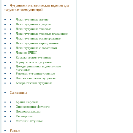
Чугунные и металлические изделия для
наружных коммуникаций
Люки чугунные легкие
Люки чугунные средние
Люки чугунные тяжелые
Люки чугунные тяжелые плавающие
Люки чугунные магистральные
Люки чугунные аэродромные
Люки чугунные с логотипом
Люки из ВЧШГ
Крышки люков чугунные
Корпуса люков чугунные
Дождеприемники водосточные
чугунные
Решетки чугунные сливные
Плитка напольная чугунная
Ковера газовые чугунные
Сантехника
Краны шаровые
Оцинкованные фитинги
Подводка д/воды
Расходники
Фитинги латунные
Разное