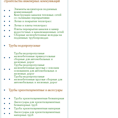
строительства инженерных коммуникаций
Элементы коллекторов подземных
коммуникаций
Конструкции каналов тепловых сетей
со съемными перекрытиями
Лотки и покрытия теплотрасс
Лотки и плиты теплотрасс
Плиты перекрытия каналов и камер
водосточных и канализационных сетей
Сборные железобетонные колодцы на
подземных трубопроводах
Трубы водопропускные
Трубы водопропускные
железобетонные прямоугольные
сборные для автомобильных и
железных дорог
Трубы водопропускные
железобетонные круглые с плоским
основанием для автомобильных и
железных дорог
Трубы водопропускные
железобетонные круглые сборные для
автомобильных и железных дорог
Трубы хризотилцементные и аксессуары
Труба хризотилцементная безнапорная
Аксессуары для хризотилцементных
безнапорных труб
Труба хризотилцементная напорная
Аксессуары для хризотилцементных
напорных труб