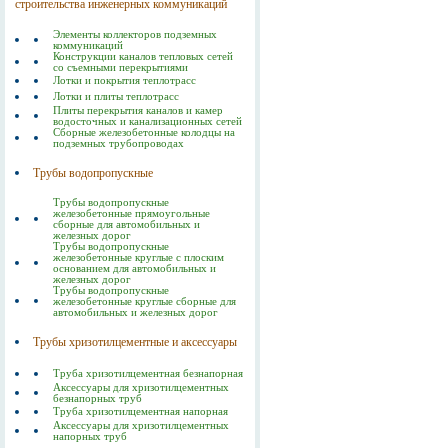
строительства инженерных коммуникаций
Элементы коллекторов подземных
коммуникаций
Конструкции каналов тепловых сетей
со съемными перекрытиями
Лотки и покрытия теплотрасс
Лотки и плиты теплотрасс
Плиты перекрытия каналов и камер
водосточных и канализационных сетей
Сборные железобетонные колодцы на
подземных трубопроводах
Трубы водопропускные
Трубы водопропускные
железобетонные прямоугольные
сборные для автомобильных и
железных дорог
Трубы водопропускные
железобетонные круглые с плоским
основанием для автомобильных и
железных дорог
Трубы водопропускные
железобетонные круглые сборные для
автомобильных и железных дорог
Трубы хризотилцементные и аксессуары
Труба хризотилцементная безнапорная
Аксессуары для хризотилцементных
безнапорных труб
Труба хризотилцементная напорная
Аксессуары для хризотилцементных
напорных труб