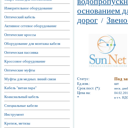
водопропускн
Измерительное оборудование
основанием д
Оптический кабель
дорог
Звено
/
Активное сетевое оборудование
Оптические кроссы
Оборудование для монтажа кабеля
Оптическая пассивка
Кроссовое оборудование
Оптические муфты
Статус:
Под за
Муфты для медных линий связи
Ед.изм.:
шт
Кабель "витая пара"
Срок пост. (*):
неск. дне
Цена на:
04.02.20
Коаксиальный кабель
*
в т.ч. НД
Специальные кабели
Инструмент
Крепеж, метизы