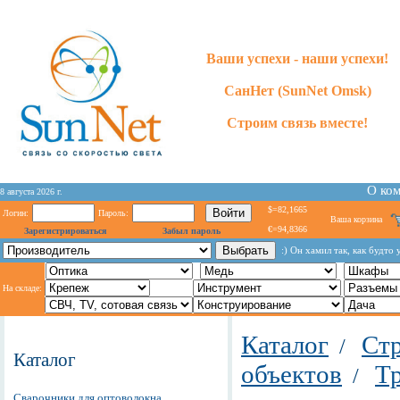
Ваши успехи - наши успехи!
СанНет (SunNet Omsk)
Строим связь вместе!
О ко
8 августа 2026 г.
$=82,1665
Логин:
Пароль:
Ваша корзина
€=94,8366
Зарегистрироваться
Забыл пароль
:) Он хамил так, как будто
На складе:
Каталог
Стр
/
Каталог
объектов
Т
/
Сварочники для оптоволокна