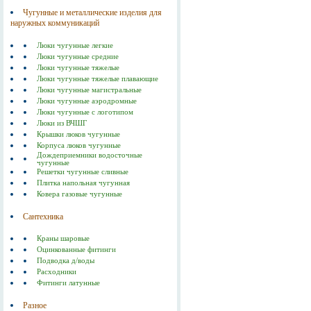
Чугунные и металлические изделия для
наружных коммуникаций
Люки чугунные легкие
Люки чугунные средние
Люки чугунные тяжелые
Люки чугунные тяжелые плавающие
Люки чугунные магистральные
Люки чугунные аэродромные
Люки чугунные с логотипом
Люки из ВЧШГ
Крышки люков чугунные
Корпуса люков чугунные
Дождеприемники водосточные
чугунные
Решетки чугунные сливные
Плитка напольная чугунная
Ковера газовые чугунные
Сантехника
Краны шаровые
Оцинкованные фитинги
Подводка д/воды
Расходники
Фитинги латунные
Разное