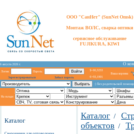
ООО "СанНет" (SunNet Omsk)
Монтаж ВОЛС, сварка оптики
сервисное обслуживание
FUJIKURA, KIWI
О ко
6 августа 2026 г.
$=80,9293
Логин:
Пароль:
Ваша корзина
€=93,1901
Зарегистрироваться
Забыл пароль
:) Без родительской помощ
На складе:
Каталог
Стр
/
Каталог
объектов
Т
/
Сварочники для оптоволокна