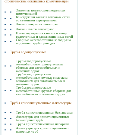
строительства инженерных коммуникаций
Элементы коллекторов подземных
коммуникаций
Конструкции каналов тепловых сетей
со съемными перекрытиями
Лотки и покрытия теплотрасс
Лотки и плиты теплотрасс
Плиты перекрытия каналов и камер
водосточных и канализационных сетей
Сборные железобетонные колодцы на
подземных трубопроводах
Трубы водопропускные
Трубы водопропускные
железобетонные прямоугольные
сборные для автомобильных и
железных дорог
Трубы водопропускные
железобетонные круглые с плоским
основанием для автомобильных и
железных дорог
Трубы водопропускные
железобетонные круглые сборные для
автомобильных и железных дорог
Трубы хризотилцементные и аксессуары
Труба хризотилцементная безнапорная
Аксессуары для хризотилцементных
безнапорных труб
Труба хризотилцементная напорная
Аксессуары для хризотилцементных
напорных труб