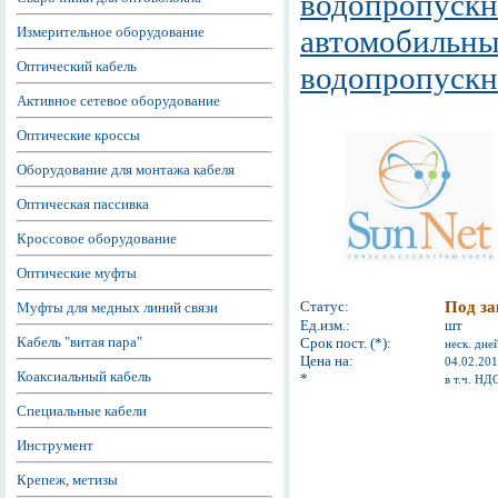
водопропускн
Измерительное оборудование
автомобильны
Оптический кабель
водопропускна
Активное сетевое оборудование
Оптические кроссы
Оборудование для монтажа кабеля
Оптическая пассивка
Кроссовое оборудование
Оптические муфты
Статус:
Под за
Муфты для медных линий связи
Ед.изм.:
шт
Кабель "витая пара"
Срок пост. (*):
неск. дне
Цена на:
04.02.20
Коаксиальный кабель
*
в т.ч. НД
Специальные кабели
Инструмент
Крепеж, метизы