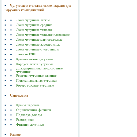
Чугунные и металлические изделия для
наружных коммуникаций
Люки чугунные легкие
Люки чугунные средние
Люки чугунные тяжелые
Люки чугунные тяжелые плавающие
Люки чугунные магистральные
Люки чугунные аэродромные
Люки чугунные с логотипом
Люки из ВЧШГ
Крышки люков чугунные
Корпуса люков чугунные
Дождеприемники водосточные
чугунные
Решетки чугунные сливные
Плитка напольная чугунная
Ковера газовые чугунные
Сантехника
Краны шаровые
Оцинкованные фитинги
Подводка д/воды
Расходники
Фитинги латунные
Разное