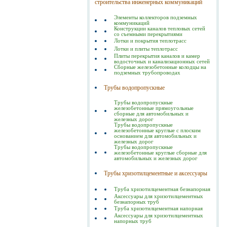
строительства инженерных коммуникаций
Элементы коллекторов подземных
коммуникаций
Конструкции каналов тепловых сетей
со съемными перекрытиями
Лотки и покрытия теплотрасс
Лотки и плиты теплотрасс
Плиты перекрытия каналов и камер
водосточных и канализационных сетей
Сборные железобетонные колодцы на
подземных трубопроводах
Трубы водопропускные
Трубы водопропускные
железобетонные прямоугольные
сборные для автомобильных и
железных дорог
Трубы водопропускные
железобетонные круглые с плоским
основанием для автомобильных и
железных дорог
Трубы водопропускные
железобетонные круглые сборные для
автомобильных и железных дорог
Трубы хризотилцементные и аксессуары
Труба хризотилцементная безнапорная
Аксессуары для хризотилцементных
безнапорных труб
Труба хризотилцементная напорная
Аксессуары для хризотилцементных
напорных труб