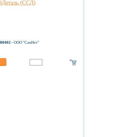
йДеталь (ССД)
-00402
- ООО "СанНет"