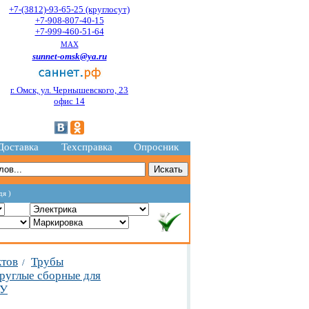
+7-(3812)-93-65-25 (круглосут)
+7-908-807-40-15
+7-999-460-51-64
MAX
sunnet-omsk@ya.ru
г. Омск, ул. Чернышевского, 23
офис 14
Доставка
Техсправка
Опросник
дя )
ктов
Трубы
/
руглые сборные для
 У