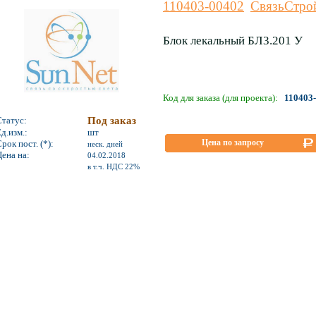
110403-00402
СвязьСтро
Блок лекальный БЛ3.201 У
Код для заказа (для проекта):
110403
Статус:
Под заказ
д.изм.:
шт
Цена по запросу
рок пост. (*):
неск. дней
ена на:
04.02.2018
*
в т.ч. НДС 22%