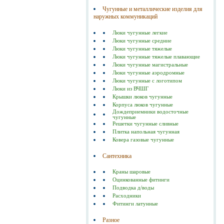
Чугунные и металлические изделия для
наружных коммуникаций
Люки чугунные легкие
Люки чугунные средние
Люки чугунные тяжелые
Люки чугунные тяжелые плавающие
Люки чугунные магистральные
Люки чугунные аэродромные
Люки чугунные с логотипом
Люки из ВЧШГ
Крышки люков чугунные
Корпуса люков чугунные
Дождеприемники водосточные
чугунные
Решетки чугунные сливные
Плитка напольная чугунная
Ковера газовые чугунные
Сантехника
Краны шаровые
Оцинкованные фитинги
Подводка д/воды
Расходники
Фитинги латунные
Разное