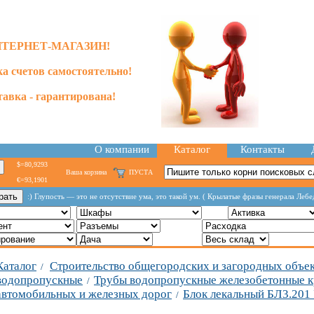
ТЕРНЕТ-МАГАЗИН!
а счетов самостоятельно!
тавка - гарантирована!
О компании
Каталог
Контакты
$=80,9293
Ваша корзина
ПУСТА
€=93,1901
:) Глупость — это не отсутствие ума, это такой ум. ( Крылатые фразы генерала Лебе
Каталог
Строительство общегородских и загородных объе
/
водопропускные
Трубы водопропускные железобетонные к
/
автомобильных и железных дорог
Блок лекальный БЛ3.201
/