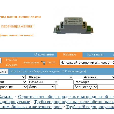
им ваши линии связи
т перенапряжения!
ициальные поставки!
О компании
Каталог
Контакты
$=82,1665
Ваша корзина
ПУСТА
€=94,8366
:) Ну и что, что я обещал, я же не сделал. (В.С.Черномырдин)
Каталог
Строительство общегородских и загородных объе
/
водопропускные
Трубы водопропускные железобетонные к
/
автомобильных и железных дорог
Труба ж/б водопропускна
/