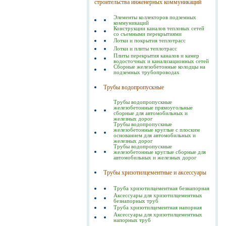
строительства инженерных коммуникаций
Элементы коллекторов подземных
коммуникаций
Конструкции каналов тепловых сетей
со съемными перекрытиями
Лотки и покрытия теплотрасс
Лотки и плиты теплотрасс
Плиты перекрытия каналов и камер
водосточных и канализационных сетей
Сборные железобетонные колодцы на
подземных трубопроводах
Трубы водопропускные
Трубы водопропускные
железобетонные прямоугольные
сборные для автомобильных и
железных дорог
Трубы водопропускные
железобетонные круглые с плоским
основанием для автомобильных и
железных дорог
Трубы водопропускные
железобетонные круглые сборные для
автомобильных и железных дорог
Трубы хризотилцементные и аксессуары
Труба хризотилцементная безнапорная
Аксессуары для хризотилцементных
безнапорных труб
Труба хризотилцементная напорная
Аксессуары для хризотилцементных
напорных труб