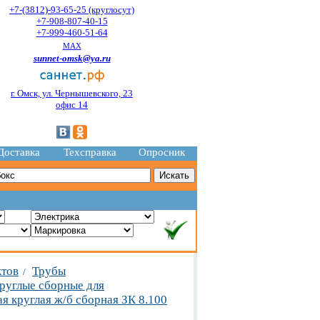
+7-(3812)-93-65-25 (круглосут)
+7-908-807-40-15
+7-999-460-51-64
MAX
sunnet-omsk@ya.ru
г. Омск, ул. Чернышевского, 23
офис 14
Доставка
Техсправка
Опросник
ктов
Трубы
/
руглые сборные для
я круглая ж/б сборная ЗК 8.100