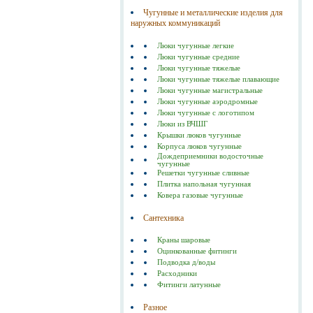
Чугунные и металлические изделия для
наружных коммуникаций
Люки чугунные легкие
Люки чугунные средние
Люки чугунные тяжелые
Люки чугунные тяжелые плавающие
Люки чугунные магистральные
Люки чугунные аэродромные
Люки чугунные с логотипом
Люки из ВЧШГ
Крышки люков чугунные
Корпуса люков чугунные
Дождеприемники водосточные
чугунные
Решетки чугунные сливные
Плитка напольная чугунная
Ковера газовые чугунные
Сантехника
Краны шаровые
Оцинкованные фитинги
Подводка д/воды
Расходники
Фитинги латунные
Разное