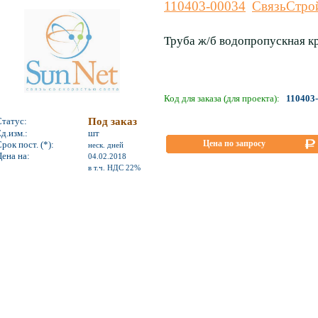
110403-00034
СвязьСтро
Труба ж/б водопропускная кр
Код для заказа (для проекта):
110403
Статус:
Под заказ
д.изм.:
шт
Цена по запросу
рок пост. (*):
неск. дней
ена на:
04.02.2018
*
в т.ч. НДС 22%