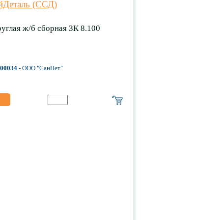
йДеталь (ССД)
углая ж/б сборная ЗК 8.100
-00034
- ООО "СанНет"