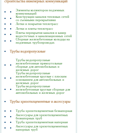
строительства инженерных коммуникаций
Элементы коллекторов подземных
коммуникаций
Конструкции каналов тепловых сетей
со съемными перекрытиями
Лотки и покрытия теплотрасс
Лотки и плиты теплотрасс
Плиты перекрытия каналов и камер
водосточных и канализационных сетей
Сборные железобетонные колодцы на
подземных трубопроводах
Трубы водопропускные
Трубы водопропускные
железобетонные прямоугольные
сборные для автомобильных и
железных дорог
Трубы водопропускные
железобетонные круглые с плоским
основанием для автомобильных и
железных дорог
Трубы водопропускные
железобетонные круглые сборные для
автомобильных и железных дорог
Трубы хризотилцементные и аксессуары
Труба хризотилцементная безнапорная
Аксессуары для хризотилцементных
безнапорных труб
Труба хризотилцементная напорная
Аксессуары для хризотилцементных
напорных труб