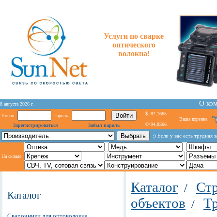
Услуги по сварке
оптического
волокна!
О ко
8 августа 2026 г.
$=82,1665
Логин:
Пароль:
Ваша корзина
€=94,8366
Зарегистрироваться
Забыл пароль
:) Если у вас есть трудная
На складе:
Каталог
Стр
/
Каталог
объектов
Т
/
Сварочники для оптоволокна