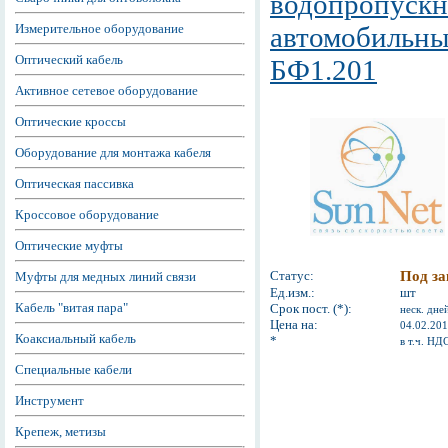
водопропускн
Измерительное оборудование
автомобильны
Оптический кабель
БФ1.201
Активное сетевое оборудование
Оптические кроссы
Оборудование для монтажа кабеля
Оптическая пассивка
Кроссовое оборудование
Оптические муфты
Статус:
Под за
Муфты для медных линий связи
Ед.изм.:
шт
Кабель "витая пара"
Срок пост. (*):
неск. дне
Цена на:
04.02.20
Коаксиальный кабель
*
в т.ч. НД
Специальные кабели
Инструмент
Крепеж, метизы