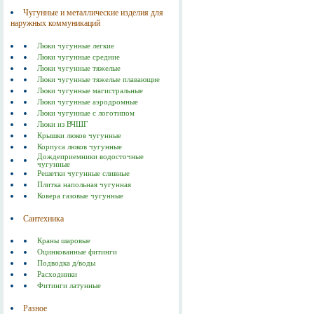
Чугунные и металлические изделия для
наружных коммуникаций
Люки чугунные легкие
Люки чугунные средние
Люки чугунные тяжелые
Люки чугунные тяжелые плавающие
Люки чугунные магистральные
Люки чугунные аэродромные
Люки чугунные с логотипом
Люки из ВЧШГ
Крышки люков чугунные
Корпуса люков чугунные
Дождеприемники водосточные
чугунные
Решетки чугунные сливные
Плитка напольная чугунная
Ковера газовые чугунные
Сантехника
Краны шаровые
Оцинкованные фитинги
Подводка д/воды
Расходники
Фитинги латунные
Разное