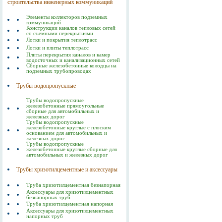
строительства инженерных коммуникаций
Элементы коллекторов подземных
коммуникаций
Конструкции каналов тепловых сетей
со съемными перекрытиями
Лотки и покрытия теплотрасс
Лотки и плиты теплотрасс
Плиты перекрытия каналов и камер
водосточных и канализационных сетей
Сборные железобетонные колодцы на
подземных трубопроводах
Трубы водопропускные
Трубы водопропускные
железобетонные прямоугольные
сборные для автомобильных и
железных дорог
Трубы водопропускные
железобетонные круглые с плоским
основанием для автомобильных и
железных дорог
Трубы водопропускные
железобетонные круглые сборные для
автомобильных и железных дорог
Трубы хризотилцементные и аксессуары
Труба хризотилцементная безнапорная
Аксессуары для хризотилцементных
безнапорных труб
Труба хризотилцементная напорная
Аксессуары для хризотилцементных
напорных труб