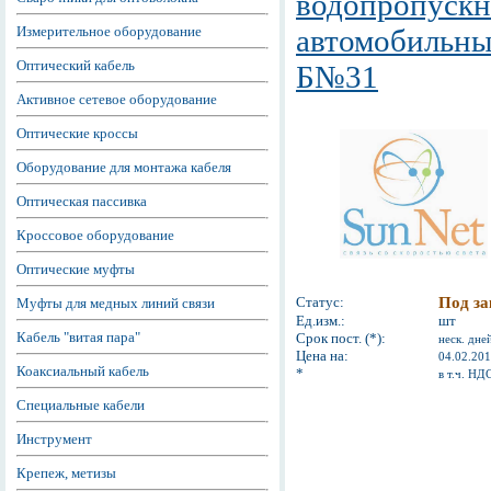
водопропускн
Измерительное оборудование
автомобильны
Оптический кабель
Б№31
Активное сетевое оборудование
Оптические кроссы
Оборудование для монтажа кабеля
Оптическая пассивка
Кроссовое оборудование
Оптические муфты
Статус:
Под за
Муфты для медных линий связи
Ед.изм.:
шт
Кабель "витая пара"
Срок пост. (*):
неск. дне
Цена на:
04.02.20
Коаксиальный кабель
*
в т.ч. НД
Специальные кабели
Инструмент
Крепеж, метизы