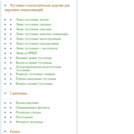
Чугунные и металлические изделия для
наружных коммуникаций
Люки чугунные легкие
Люки чугунные средние
Люки чугунные тяжелые
Люки чугунные тяжелые плавающие
Люки чугунные магистральные
Люки чугунные аэродромные
Люки чугунные с логотипом
Люки из ВЧШГ
Крышки люков чугунные
Корпуса люков чугунные
Дождеприемники водосточные
чугунные
Решетки чугунные сливные
Плитка напольная чугунная
Ковера газовые чугунные
Сантехника
Краны шаровые
Оцинкованные фитинги
Подводка д/воды
Расходники
Фитинги латунные
Разное