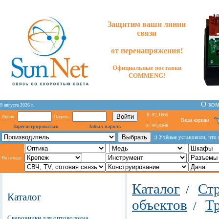
Защитим ваши линии
связи
от перенапряжения!
Официальные поставки
COMMENG!
О ко
9 августа 2026 г.
$=82,1665
Логин:
Пароль:
Ваша корзина
€=94,8366
Зарегистрироваться
Забыл пароль
:) Учёные установили, что
На складе:
Каталог
Стр
/
Каталог
объектов
Т
/
Сварочники для оптоволокна