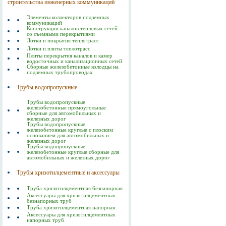
строительства инженерных коммуникаций
Элементы коллекторов подземных
коммуникаций
Конструкции каналов тепловых сетей
со съемными перекрытиями
Лотки и покрытия теплотрасс
Лотки и плиты теплотрасс
Плиты перекрытия каналов и камер
водосточных и канализационных сетей
Сборные железобетонные колодцы на
подземных трубопроводах
Трубы водопропускные
Трубы водопропускные
железобетонные прямоугольные
сборные для автомобильных и
железных дорог
Трубы водопропускные
железобетонные круглые с плоским
основанием для автомобильных и
железных дорог
Трубы водопропускные
железобетонные круглые сборные для
автомобильных и железных дорог
Трубы хризотилцементные и аксессуары
Труба хризотилцементная безнапорная
Аксессуары для хризотилцементных
безнапорных труб
Труба хризотилцементная напорная
Аксессуары для хризотилцементных
напорных труб