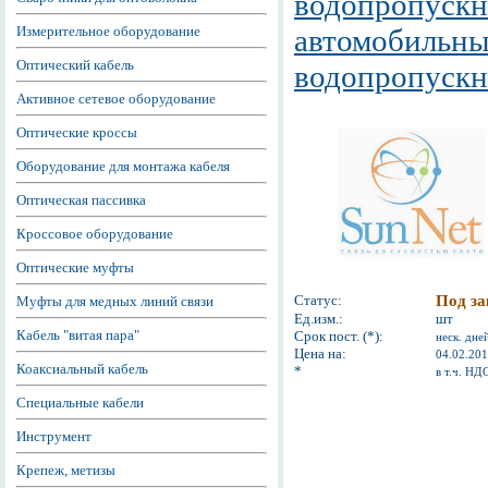
водопропускн
Измерительное оборудование
автомобильны
Оптический кабель
водопропускна
Активное сетевое оборудование
Оптические кроссы
Оборудование для монтажа кабеля
Оптическая пассивка
Кроссовое оборудование
Оптические муфты
Статус:
Под за
Муфты для медных линий связи
Ед.изм.:
шт
Кабель "витая пара"
Срок пост. (*):
неск. дне
Цена на:
04.02.20
Коаксиальный кабель
*
в т.ч. НД
Специальные кабели
Инструмент
Крепеж, метизы