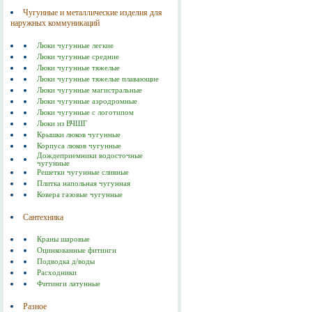
Чугунные и металлические изделия для
наружных коммуникаций
Люки чугунные легкие
Люки чугунные средние
Люки чугунные тяжелые
Люки чугунные тяжелые плавающие
Люки чугунные магистральные
Люки чугунные аэродромные
Люки чугунные с логотипом
Люки из ВЧШГ
Крышки люков чугунные
Корпуса люков чугунные
Дождеприемники водосточные
чугунные
Решетки чугунные сливные
Плитка напольная чугунная
Ковера газовые чугунные
Сантехника
Краны шаровые
Оцинкованные фитинги
Подводка д/воды
Расходники
Фитинги латунные
Разное