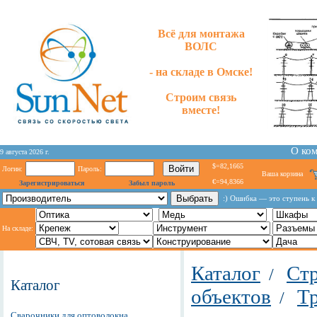
Всё для монтажа
ВОЛС
- на складе в Омске!
Строим связь
вместе!
О ко
9 августа 2026 г.
$=82,1665
Логин:
Пароль:
Ваша корзина
€=94,8366
Зарегистрироваться
Забыл пароль
:) Ошибка — это ступень к
На складе:
Каталог
Стр
/
Каталог
объектов
Т
/
Сварочники для оптоволокна