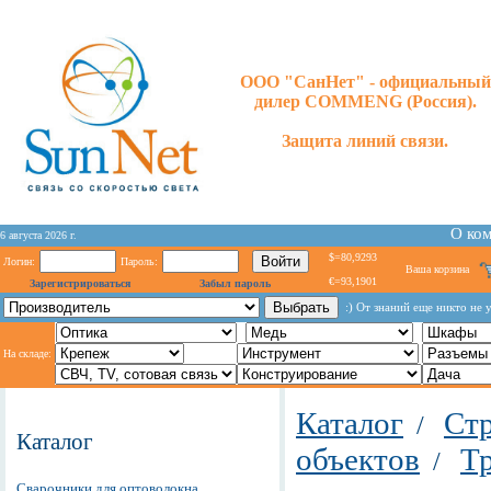
ООО "СанНет" - официальный
дилер COMMENG (Россия).
Защита линий связи.
О ко
6 августа 2026 г.
$=80,9293
Логин:
Пароль:
Ваша корзина
€=93,1901
Зарегистрироваться
Забыл пароль
:) От знаний еще никто не 
На складе:
Каталог
Стр
/
Каталог
объектов
Т
/
Сварочники для оптоволокна