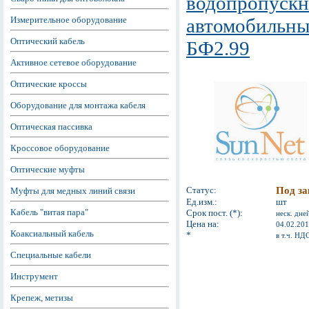
водопропускн
Измерительное оборудование
автомобильны
Оптический кабель
БФ2.99
Активное сетевое оборудование
Оптические кроссы
Оборудование для монтажа кабеля
Оптическая пассивка
Кроссовое оборудование
Оптические муфты
Статус:
Под за
Муфты для медных линий связи
Ед.изм.:
шт
Кабель "витая пара"
Срок пост. (*):
неск. дне
Цена на:
04.02.20
Коаксиальный кабель
*
в т.ч. НД
Специальные кабели
Инструмент
Крепеж, метизы