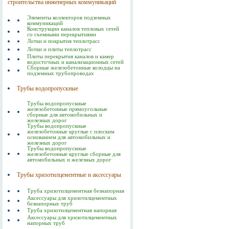
строительства инженерных коммуникаций
Элементы коллекторов подземных
коммуникаций
Конструкции каналов тепловых сетей
со съемными перекрытиями
Лотки и покрытия теплотрасс
Лотки и плиты теплотрасс
Плиты перекрытия каналов и камер
водосточных и канализационных сетей
Сборные железобетонные колодцы на
подземных трубопроводах
Трубы водопропускные
Трубы водопропускные
железобетонные прямоугольные
сборные для автомобильных и
железных дорог
Трубы водопропускные
железобетонные круглые с плоским
основанием для автомобильных и
железных дорог
Трубы водопропускные
железобетонные круглые сборные для
автомобильных и железных дорог
Трубы хризотилцементные и аксессуары
Труба хризотилцементная безнапорная
Аксессуары для хризотилцементных
безнапорных труб
Труба хризотилцементная напорная
Аксессуары для хризотилцементных
напорных труб