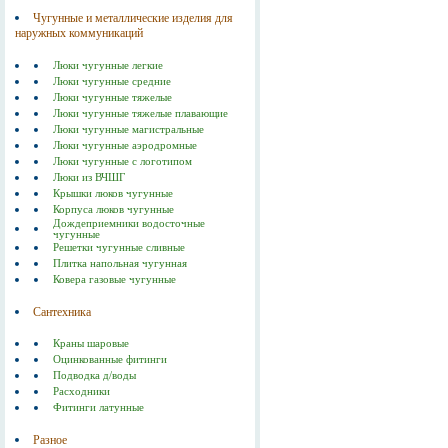
Чугунные и металлические изделия для
наружных коммуникаций
Люки чугунные легкие
Люки чугунные средние
Люки чугунные тяжелые
Люки чугунные тяжелые плавающие
Люки чугунные магистральные
Люки чугунные аэродромные
Люки чугунные с логотипом
Люки из ВЧШГ
Крышки люков чугунные
Корпуса люков чугунные
Дождеприемники водосточные
чугунные
Решетки чугунные сливные
Плитка напольная чугунная
Ковера газовые чугунные
Сантехника
Краны шаровые
Оцинкованные фитинги
Подводка д/воды
Расходники
Фитинги латунные
Разное