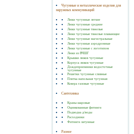
Чугунные и металлические изделия для
наружных коммуникаций
Люки чугунные легкие
Люки чугунные средние
Люки чугунные тяжелые
Люки чугунные тяжелые плавающие
Люки чугунные магистральные
Люки чугунные аэродромные
Люки чугунные с логотипом
Люки из ВЧШГ
Крышки люков чугунные
Корпуса люков чугунные
Дождеприемники водосточные
чугунные
Решетки чугунные сливные
Плитка напольная чугунная
Ковера газовые чугунные
Сантехника
Краны шаровые
Оцинкованные фитинги
Подводка д/воды
Расходники
Фитинги латунные
Разное