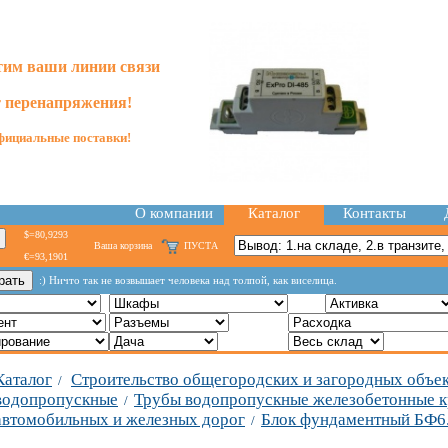
им ваши линии связи
т перенапряжения!
ициальные поставки!
О компании
Каталог
Контакты
$=80,9293
Ваша корзина
ПУСТА
€=93,1901
:) Ничто так не возвышает человека над толпой, как виселица.
Каталог
Строительство общегородских и загородных объе
/
водопропускные
Трубы водопропускные железобетонные к
/
автомобильных и железных дорог
Блок фундаментный БФ6
/