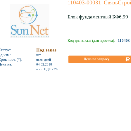
110403-00031
СвязьСтро
Блок фундаментный БФ6.99
Код для заказа (для проекта):
110403
Статус:
Под заказ
д.изм.:
шт
Цена по запросу
рок пост. (*):
неск. дней
ена на:
04.02.2018
*
в т.ч. НДС 22%