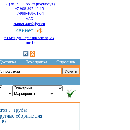
+7-(3812)-93-65-25 (круглосут)
+7-908-807-40-15
+7-999-460-51-64
MAX
sunnet-omsk@ya.ru
г. Омск, ул. Чернышевского, 23
офис 14
Доставка
Техсправка
Опросник
ктов
Трубы
/
руглые сборные для
.99