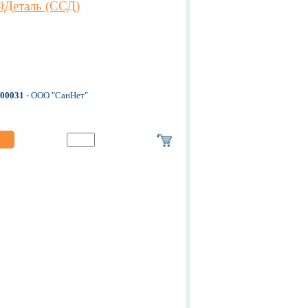
йДеталь (ССД)
-00031
- ООО "СанНет"