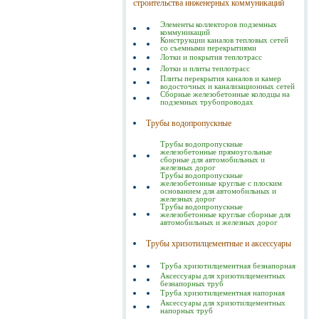
строительства инженерных коммуникаций
Элементы коллекторов подземных
коммуникаций
Конструкции каналов тепловых сетей
со съемными перекрытиями
Лотки и покрытия теплотрасс
Лотки и плиты теплотрасс
Плиты перекрытия каналов и камер
водосточных и канализационных сетей
Сборные железобетонные колодцы на
подземных трубопроводах
Трубы водопропускные
Трубы водопропускные
железобетонные прямоугольные
сборные для автомобильных и
железных дорог
Трубы водопропускные
железобетонные круглые с плоским
основанием для автомобильных и
железных дорог
Трубы водопропускные
железобетонные круглые сборные для
автомобильных и железных дорог
Трубы хризотилцементные и аксессуары
Труба хризотилцементная безнапорная
Аксессуары для хризотилцементных
безнапорных труб
Труба хризотилцементная напорная
Аксессуары для хризотилцементных
напорных труб