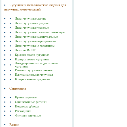
Чугунные и металлические изделия для
наружных коммуникаций
Люки чугунные легкие
Люки чугунные средние
Люки чугунные тяжелые
Люки чугунные тяжелые плавающие
Люки чугунные магистральные
Люки чугунные аэродромные
Люки чугунные с логотипом
Люки из ВЧШГ
Крышки люков чугунные
Корпуса люков чугунные
Дождеприемники водосточные
чугунные
Решетки чугунные сливные
Плитка напольная чугунная
Ковера газовые чугунные
Сантехника
Краны шаровые
Оцинкованные фитинги
Подводка д/воды
Расходники
Фитинги латунные
Разное