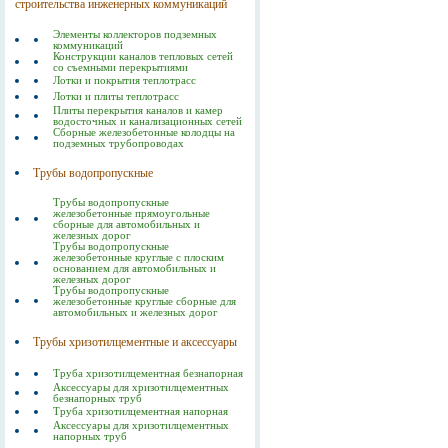
строительства инженерных коммуникаций
Элементы коллекторов подземных
коммуникаций
Конструкции каналов тепловых сетей
со съемными перекрытиями
Лотки и покрытия теплотрасс
Лотки и плиты теплотрасс
Плиты перекрытия каналов и камер
водосточных и канализационных сетей
Сборные железобетонные колодцы на
подземных трубопроводах
Трубы водопропускные
Трубы водопропускные
железобетонные прямоугольные
сборные для автомобильных и
железных дорог
Трубы водопропускные
железобетонные круглые с плоским
основанием для автомобильных и
железных дорог
Трубы водопропускные
железобетонные круглые сборные для
автомобильных и железных дорог
Трубы хризотилцементные и аксессуары
Труба хризотилцементная безнапорная
Аксессуары для хризотилцементных
безнапорных труб
Труба хризотилцементная напорная
Аксессуары для хризотилцементных
напорных труб