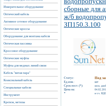
водопропускн
Измерительное оборудование
сборные для 
Оптический кабель
ж/б водопроп
Активное сетевое оборудование
ЗП150.3.100
Оптические кроссы
Оборудование для монтажа кабеля
Оптическая пассивка
Кроссовое оборудование
Оптические муфты
Муфты для медных линий связи
Кабель "витая пара"
Статус:
Под за
Коаксиальный кабель
Ед.изм.:
шт
Срок пост. (*):
неск. дне
Специальные кабели
Цена на:
04.02.20
*
в т.ч. НД
Инструмент
Крепеж, метизы