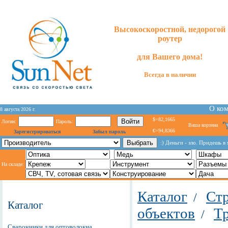
Высокоскоростной, недорогой
роутер
для
Вашего
дома!
Всегда в наличии
О ко
8 августа 2026 г.
$=82,1665
Логин:
Пароль:
Ваша корзина
€=94,8366
Зарегистрироваться
Забыл пароль
:) Деньги - зло. Придешь в 
На складе:
Каталог
Стр
/
Каталог
объектов
Т
/
Сварочники для оптоволокна