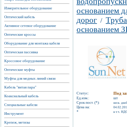
водопропускн
Измерительное оборудование
основанием д
Оптический кабель
дорог
Труба
/
Активное сетевое оборудование
основанием З
Оптические кроссы
Оборудование для монтажа кабеля
Оптическая пассивка
Кроссовое оборудование
Оптические муфты
Муфты для медных линий связи
Кабель "витая пара"
Статус:
Под за
Коаксиальный кабель
Ед.изм.:
шт
Срок пост. (*):
неск. дне
Специальные кабели
Цена на:
04.02.20
*
в т.ч. НД
Инструмент
Крепеж, метизы