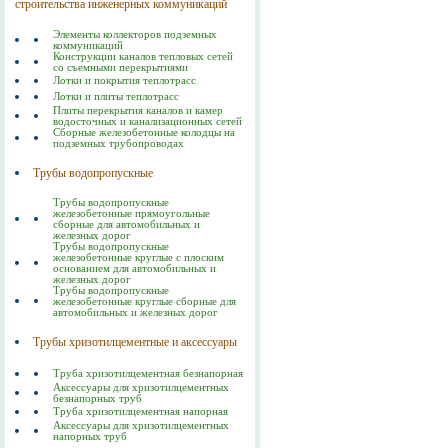
строительства инженерных коммуникаций
Элементы коллекторов подземных
коммуникаций
Конструкции каналов тепловых сетей
со съемными перекрытиями
Лотки и покрытия теплотрасс
Лотки и плиты теплотрасс
Плиты перекрытия каналов и камер
водосточных и канализационных сетей
Сборные железобетонные колодцы на
подземных трубопроводах
Трубы водопропускные
Трубы водопропускные
железобетонные прямоугольные
сборные для автомобильных и
железных дорог
Трубы водопропускные
железобетонные круглые с плоским
основанием для автомобильных и
железных дорог
Трубы водопропускные
железобетонные круглые сборные для
автомобильных и железных дорог
Трубы хризотилцементные и аксессуары
Труба хризотилцементная безнапорная
Аксессуары для хризотилцементных
безнапорных труб
Труба хризотилцементная напорная
Аксессуары для хризотилцементных
напорных труб