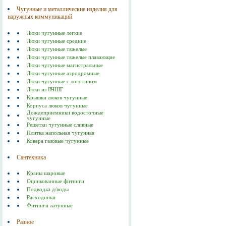
Чугунные и металлические изделия для
наружных коммуникаций
Люки чугунные легкие
Люки чугунные средние
Люки чугунные тяжелые
Люки чугунные тяжелые плавающие
Люки чугунные магистральные
Люки чугунные аэродромные
Люки чугунные с логотипом
Люки из ВЧШГ
Крышки люков чугунные
Корпуса люков чугунные
Дождеприемники водосточные
чугунные
Решетки чугунные сливные
Плитка напольная чугунная
Ковера газовые чугунные
Сантехника
Краны шаровые
Оцинкованные фитинги
Подводка д/воды
Расходники
Фитинги латунные
Разное