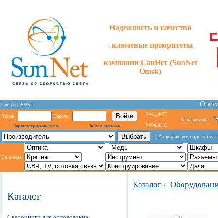
Надежность и качество
- ключевые приоритеты
компании СанНет (SunNet
Omsk)
О ко
7 августа 2026 г.
$=81,4077
Логин:
Пароль:
Ваша корзина
€=94,0585
Зарегистрироваться
Забыл пароль
:) А сколько же надо запла
На складе:
Каталог
Оборудование
/
Каталог
Сварочники для оптоволокна