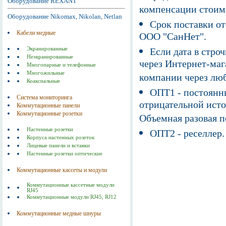
Оборудование REXANT
компенсации стоим
Оборудование Nikomax, Nikolan, Netlan
Срок поставки от
Кабели медные
ООО "СанНет".
Экранированные
Если дата в строч
Неэкранированные
через Интернет-маг
Многопарные и телефонные
Многожильные
компании через люб
Коаксиальные
ОПТ1 - постоянны
Система мониторинга
отрицательной исто
Коммутационные панели
Коммутационные розетки
Объемная разовая 
Настенные розетки
ОПТ2 - реселлер.
Корпуса настенных розеток
Лицевые панели и вставки
Настенные розетки оптические
Коммутационные кассеты и модули
Коммутационные кассетные модули
RJ45
Коммутационные модули RJ45, RJ12
Коммутационные медные шнуры