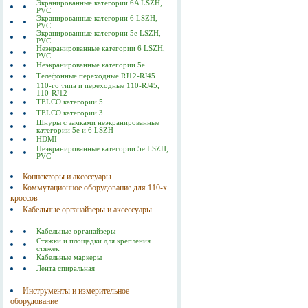
Экранированные категории 6A LSZH,
PVC
Экранированные категории 6 LSZH,
PVC
Экранированные категории 5е LSZH,
PVC
Неэкранированные категории 6 LSZH,
PVC
Неэкранированные категории 5е
Телефонные переходные RJ12-RJ45
110-го типа и переходные 110-RJ45,
110-RJ12
TELCO категории 5
TELCO категории 3
Шнуры с замками неэкранированные
категории 5е и 6 LSZH
HDMI
Неэкранированные категории 5е LSZH,
PVC
Коннекторы и аксессуары
Коммутационное оборудование для 110-х
кроссов
Кабельные органайзеры и аксессуары
Кабельные органайзеры
Стяжки и площадки для крепления
стяжек
Кабельные маркеры
Лента спиральная
Инструменты и измерительное
оборудование