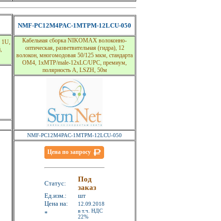
NMF-PC12M4PAC-1MTPM-12LCU-050
Кабельная сборка NIKOMAX волоконно-
 1U,
оптическая, разветвительная (гидра), 12
,
волокон, многомодовая 50/125 мкм, стандарта
OM4, 1xMTP/male-12xLC/UPC, премиум,
полярность А, LSZH, 50м
NMF-PC12M4PAC-1MTPM-12LCU-050
Цена по запросу
Под
Статус:
заказ
Ед.изм.:
шт
Цена на:
12.09.2018
в т.ч. НДС
*
22%