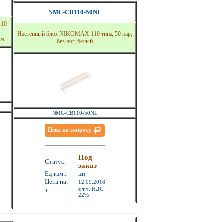
NMC-CB110-50NL
110
Настенный блок NIKOMAX 110 типа, 50 пар,
ем
без ног, белый
NMC-CB110-50NL
Цена по запросу
Под
Статус:
заказ
Ед.изм.:
шт
Цена на:
12.09.2018
в т.ч. НДС
*
22%