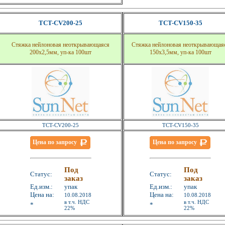
TCT-CV200-25
TCT-CV150-35
Стяжка нейлоновая неоткрывающаяся
Стяжка нейлоновая неоткрывающая
200x2,5мм, уп-ка 100шт
150x3,5мм, уп-ка 100шт
TCT-CV200-25
TCT-CV150-35
Цена по запросу
Цена по запросу
Под
Под
Статус:
Статус:
заказ
заказ
Ед.изм.:
упак
Ед.изм.:
упак
Цена на:
Цена на:
10.08.2018
10.08.2018
в т.ч. НДС
в т.ч. НДС
*
*
22%
22%