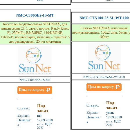
NMC-CJ06SE2-1S-MT
NMC-CTN100-25-SL-WT-100
Кассетный модуль-вставка NIKOMAX, для
Стяжка NIKOMAX нейлоновая
панели серии CJ, 1 слот, 6 портов, Кат.6 (Класс
неоткрывающаяся, 100х2,5мм, белая, у
E), 250МГц, RJ45/8P8C, 110/KRONE,
100шт.
T568A/B, полный экран, металлик - гарантия: 5
лет расширенная / 25 лет системная
NMC-CTN100-25-SL-WT-100
NMC-CJ06SE2-1S-MT
Цена по запросу
Цена по запросу
Под
Статус:
Под
заказ
Статус:
заказ
Ед.изм.:
упак
Ед.изм.:
шт
Цена на:
12.09.2018
Цена на:
12.09.2018
в т.ч. НДС
*
в т.ч. НДС
22%
*
22%