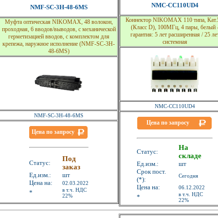
NMC-CC110UD4
NMF-SC-3H-48-6MS
Коннектор NIKOMAX 110 типа, Кат.
Муфта оптическая NIKOMAX, 48 волокон,
(Класс D), 100МГц, 4 пары, белый 
проходная, 6 вводов/выводов, с механической
гарантия: 5 лет расширенная / 25 ле
герметизацией вводов, c комплектом для
системная
крепежа, наружное исполнение (NMF-SC-3H-
48-6MS)
NMC-CC110UD4
NMF-SC-3H-48-6MS
Цена по запросу
Цена по запросу
На
Статус:
складе
Под
Статус:
Ед.изм.:
шт
заказ
Срок пост.
Ед.изм.:
шт
Сегодня
(*):
Цена на:
02.03.2022
Цена на:
06.12.2022
в т.ч. НДС
*
в т.ч. НДС
22%
*
22%