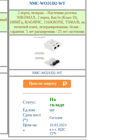
NMC-WO2UD2-WT
2 порта, неэкран. - Настенная розетка
NIKOMAX, 2 порта, Кат.5e (Класс D),
нный
100МГц, RJ45/8P8C, 110/KRONE, T568A/B, на
печатной плате, неэкранированная, белая -
гарантия: 5 лет расширенная / 25 лет системная
NMC-WO2UD2-WT
Цена по запросу
На
Статус:
складе
Ед.изм.:
шт
Срок пост.
Сегодня
(*):
Цена на:
10.03.2023
в т.ч. НДС
*
22%