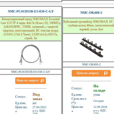
NMC-PC4UD55B-ES-030-C-GY
NMC-OK400-2
Коммутационный шнур NIKOMAX Essential
Кабельный органайзер NIKOMAX 19",
Line U/UTP 4 пары, Кат.5е (Класс D), 100МГц,
глубина колец 40мм, металлический
2хRJ45/8P8C, T568B, заливной, с защитой
черный, уп-ка 2шт.
защелки, многожильный, BC (чистая медь),
25AWG (7x0,175мм), LSZH нг(А)-HFLTx,
серый, 3м
NMC-OK400-2
NMC-PC4UD55B-ES-030-C-GY
Цена по запросу
Цена по запросу
На
Статус:
складе
Под
Ед.изм.:
упак
Статус:
заказ
Срок пост.
Сегодня
(*):
Ед.изм.:
шт
Цена на:
Цена на:
12.09.2018
27.04.2022
в т.ч. НДС
в т.ч. НДС
*
*
22%
22%