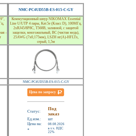
NMC-PC4UD55B-ES-015-C-GY
9",
Коммутационный шнур NIKOMAX Essential
Гц,
Line U/UTP 4 пары, Кат.5е (Класс D), 100МГц,
2хRJ45/8P8C, T568B, заливной, с защитой
ная -
защелки, многожильный, BC (чистая медь),
т
25AWG (7x0,175мм), LSZH нг(А)-HFLTx,
серый, 1,5м
NMC-PC4UD55B-ES-015-C-GY
Цена по запросу
Под
Статус:
заказ
Ед.изм.:
шт
Цена на:
08.08.2026
в т.ч. НДС
*
22%