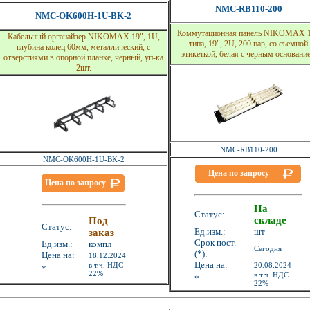
NMC-RB110-200
NMC-OK600H-1U-BK-2
Коммутационная панель NIKOMAX 
Кабельный органайзер NIKOMAX 19", 1U,
типа, 19", 2U, 200 пар, со cъемной
глубина колец 60мм, металлический, с
этикеткой, белая с черным основани
отверстиями в опорной планке, черный, уп-ка
2шт.
NMC-RB110-200
NMC-OK600H-1U-BK-2
Цена по запросу
Цена по запросу
На
Статус:
складе
Под
Статус:
Ед.изм.:
шт
заказ
Срок пост.
Ед.изм.:
компл
Сегодня
(*):
Цена на:
18.12.2024
Цена на:
в т.ч. НДС
20.08.2024
*
22%
в т.ч. НДС
*
22%