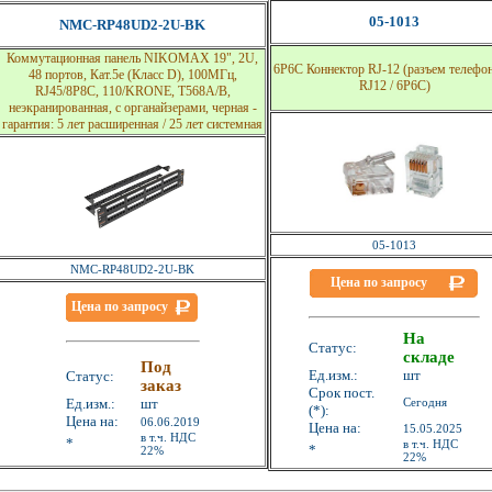
05-1013
NMC-RP48UD2-2U-BK
Коммутационная панель NIKOMAX 19", 2U,
6P6C Коннектор RJ-12 (разъем телефо
48 портов, Кат.5e (Класс D), 100МГц,
RJ12 / 6P6C)
RJ45/8P8C, 110/KRONE, T568A/B,
неэкранированная, с органайзерами, черная -
гарантия: 5 лет расширенная / 25 лет системная
05-1013
NMC-RP48UD2-2U-BK
Цена по запросу
Цена по запросу
На
Статус:
складе
Под
Ед.изм.:
шт
Статус:
заказ
Срок пост.
Ед.изм.:
шт
Сегодня
(*):
Цена на:
06.06.2019
Цена на:
15.05.2025
в т.ч. НДС
*
в т.ч. НДС
*
22%
22%