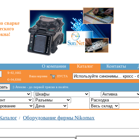
по сварке
еского
окна!
О компании
Каталог
Контакты
$=82,1665
Ваша корзина
ПУСТА
€=94,8366
:) Атеизм - до первой тряски в полёте.
Каталог
Оборудование фирмы Nikomax
/