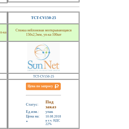
TCT-CV150-25
Стяжка нейлоновая неоткрывающаяся
п-ка
150x2,5мм, уп-ка 100шт
TCT-CV150-25
Цена по запросу
Под
Статус:
заказ
Ед.изм.:
упак
Цена на:
10.08.2018
в т.ч. НДС
*
22%