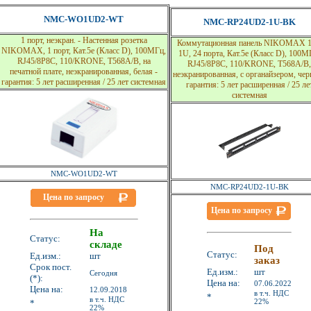
NMC-WO1UD2-WT
NMC-RP24UD2-1U-BK
1 порт, неэкран. - Настенная розетка
Коммутационная панель NIKOMAX 1
NIKOMAX, 1 порт, Кат.5e (Класс D), 100МГц,
1U, 24 порта, Кат.5e (Класс D), 100М
RJ45/8P8C, 110/KRONE, T568A/B, на
RJ45/8P8C, 110/KRONE, T568A/B,
печатной плате, неэкранированная, белая -
неэкранированная, с органайзером, чер
гарантия: 5 лет расширенная / 25 лет системная
гарантия: 5 лет расширенная / 25 ле
системная
NMC-WO1UD2-WT
NMC-RP24UD2-1U-BK
Цена по запросу
Цена по запросу
На
Статус:
складе
Под
Статус:
Ед.изм.:
шт
заказ
Срок пост.
Ед.изм.:
шт
Сегодня
(*):
Цена на:
07.06.2022
Цена на:
12.09.2018
в т.ч. НДС
*
в т.ч. НДС
22%
*
22%