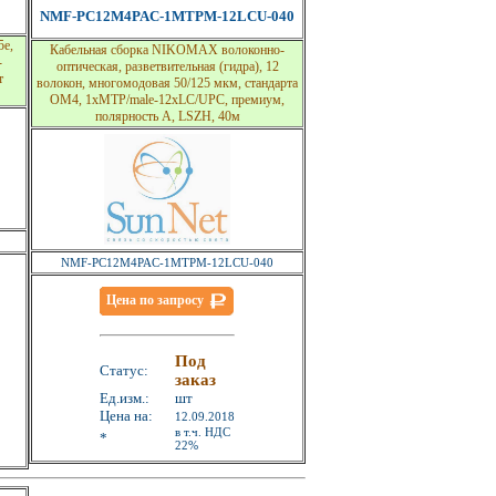
NMF-PC12M4PAC-1MTPM-12LCU-040
5е,
Кабельная сборка NIKOMAX волоконно-
-
оптическая, разветвительная (гидра), 12
т
волокон, многомодовая 50/125 мкм, стандарта
OM4, 1xMTP/male-12xLC/UPC, премиум,
полярность А, LSZH, 40м
NMF-PC12M4PAC-1MTPM-12LCU-040
Цена по запросу
Под
Статус:
заказ
Ед.изм.:
шт
Цена на:
12.09.2018
в т.ч. НДС
*
22%