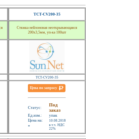
TCT-CV200-35
ся
Стяжка нейлоновая неоткрывающаяся
200x3,5мм, уп-ка 100шт
TCT-CV200-35
Цена по запросу
Под
Статус:
заказ
Ед.изм.:
упак
Цена на:
10.08.2018
в т.ч. НДС
*
22%