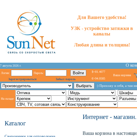
Для Вашего удобства!
УЗК - устройство затяжки в
каналы
Любая длина и толщина!
О ко
7 августа 2026 г.
$=81.4077
Логин:
Пароль:
Ваша корзина
€=94.0585
Зарегистрироваться
Забыл пароль
:) Прихожу в себя, а там н
На складе:
Интернет - магазин.
Каталог
Ваша корзина в настоящий
Сварочники для оптоволокна