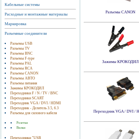
Кабельные системы
Разъемы CANON
Расходные и монтажные материалы
Маркировка
Разъемные соединители
Разъемы USB
Разъемы TV
Разъемы BNC
Разъемы F-type
Зажимы КРОКОДИЛ
Разъемы PAL
Разъемы RCA
Разъемы CANON
Разъемы АВТО
Разъемы питания
Зажимы КРОКОДИЛ
Переходники F / N / TV / BNC
Переходники SCART
Переходник VGA / DVI / HDMI
Переходник - Делитель 3.5, 6.3
Переходник VGA / DVI /
Разъемы для силового кабеля
Розетки
Вилки
Переходники "USB