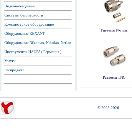
Видеонаблюдение
Системы безопасности
Компьютерное оборудование
Разъемы N-типа
Оборудование REXANT
Оборудование Nikomax, Nikolan, Netlan
Инструменты HAUPA ( Германия )
Услуги
Распродажа
Разъемы TNC
© 2008-2026
Города, где можно приобрести оборудование СанНет Омск SunNet Omsk :
Балашиха, Химки, Подольск, Королёв, Люберцы, Мытищи, Электросталь, Железнодорожный, Коломна, Одинцово, Красногорск, Серпухов, Орехово-Зуево, Щёлково, Домодедово, Жуковский, Сергиев Посад, Пушкино, Раменское, Ногинск, Долгопрудный, Воскресенск, Реутов, Лобня, Клин, Дубна, Егорьевск, Чехов, Ивантеевка, Ступино, Павловский Посад, Дмитров, Наро-Фоминск, Фрязино, Видное, Климовск, Лыткарино, Солнечногорск, Дзержинский, Кашира, Котельники, Нахабино, Краснознаменск, Протвино, Истра, Шатура, Томилино, Ликино-Дулёво, Можайск, Абаза, Абакан, Абдулино, Абинск, Агидель, Агрыз, Адыгейск, Азнакаево, Азов, Ак-Довурак, Аксай, Алагир, Алапаевск, Алатырь, Алдан, Алейск, Александров, Александровск, Александровск-Сахалинский, Алексеевка, Алексин, Алзамай, Алупка, Алушта, Альметьевск, Амурск, Анадырь, Анапа, Ангарск, Андреаполь, Анжеро-Судженск, Анива, Апатиты, Апрелевка, Апшеронск, Арамиль, Аргун, Ардатов, Ардон, Арзамас, Аркадак, Армавир, Армянск, Арсеньев, Арск, Артём, Артёмовск, Артёмовский, Архангельск, Асбест, Асино, Астрахань, Аткарск, Ахтубинск, Ачинск, Аша, Бабаево, Бабушкин, Бавлы, Багратионовск, Байкальск, Баймак, Бакал, Баксан, Балабаново, Балаково, Балахна, Балашиха, Балашов, Балей, Балтийск, Барабинск, Барнаул, Барыш, Батайск, Бахчисарай, Бежецк, Белая Калитва, Белая Холуница, Белгород, Белебей, Белинский, Белово, Белогорск, Белогорск, Белозерск, Белокуриха, Беломорск, Белорецк, Белореченск, Белоусово, Белоярский, Белый, Белёв, Бердск, Березники, Берёзовский, Беслан, Бийск, Бикин, Билибино, Биробиджан, Бирск, Бирюсинск, Бирюч, Благовещенск (Амурская область), Благовещенск (Башкортостан), Благодарный, Бобров, Богданович, Богородицк, Богородск, Боготол, Богучар, Бодайбо, Бокситогорск, Болгар, Бологое, Болотное, Болохово, Болхов, Большой Камень, Бор, Борзя, Борисоглебск, Боровичи, Боровск, Бородино, Братск, Бронницы, Брянск, Бугульма, Бугуруслан, Будённовск, Бузулук, Буинск, Буй, Буйнакск, Бутурлиновка, Валдай, Валуйки, Велиж, Великие Луки, Великий Новгород, Великий Устюг, Вельск, Венёв, Верещагино, Верея, Верхнеуральск, Верхний Тагил, Верхний Уфалей, Верхняя Пышма, Верхняя Салда, Верхняя Тура, Верхотурье, Верхоянск, Весьегонск, Ветлуга, Видное, Вилюйск, Вилючинск, Вихоревка, Вичуга, Владивосток, Владикавказ, Владимир, Волгоград, Волгодонск, Волгореченск, Волжск, Волжский, Вологда, Володарск, Волоколамск, Волосово, Волхов, Волчанск, Вольск, Воркута, Воронеж, Ворсма, Воскресенск, Воткинск, Всеволожск, Вуктыл, Выборг, Выкса, Высоковск, Высоцк, Вытегра, ВышнийВолочёк, Вяземский, Вязники, Вязьма, Вятские Поляны, Гаврилов Посад, Гаврилов-Ям, Гагарин, Гаджиево, Гай, Галич, Гатчина, Гвардейск, Гдов, Геленджик, Георгиевск, Глазов, Голицыно, Горбатов, Горно-Алтайск, Горнозаводск, Горняк, Городец, Городище, Городовиковск, Гороховец, Горячий Ключ, Грайворон, Гремячинск, Грозный, Грязи, Грязовец, Губаха, Губкин, Губкинский, Гудермес, Гуково, Гулькевичи, Гурьевск, Гурьевск, Гусев, Гусиноозёрск, Гусь-Хрустальный, Давлеканово, Дагестанские Огни, Далматово, Дальнегорск, Дальнереченск, Данилов, Данков, Дегтярск, Дедовск, Демидов, Дербент, Десногорск, Джанкой, Дзержинск, Дзержинский, Дивногорск, Дигора, Димитровград, Дмитриев, Дмитров, Дмитровск, Дно, Добрянка, Долгопрудный, Долинск, Домодедово, Донецк, Донской, Дорогобуж, Дрезна, Дубна, Дубовка, Дудинка, Духовщина, Дюртюли, Дятьково, Евпатория, Егорьевск, Ейск, Екатеринбург, Елабуга, Елец, Елизово, Ельня, Еманжелинск, Емва, Енисейск, Ермолино, Ершов, Ессентуки, Ефремов, Железноводск, Железногорск (Красноярский край), Железногорск (Курская область), Железногорск-Илимский, Жердевка, Жигулёвск, Жиздра, Жирновск, Жуков, Жуковка, Жуковский, Завитинск, Заводоуковск, Заволжск, Заволжье, Задонск, Заинск, Закаменск, Заозёрный, Заозёрск, Западная Двина, Заполярный, Зарайск, Заречный (Пензенская область), Заречный (Свердловская область), Заринск, Звенигово, Звенигород, Зверево, Зеленогорск, Зеленоградск, Зеленодольск, Зеленокумск, Зерноград, Зея, Зима, Златоуст, Злынка, Змеиногорск, Знаменск, Зубцов, Зуевка, Ивангород, Иваново, Ивантеевка, Ивдель, Игарка, Ижевск, Избербаш, Изобильный, Иланский, Инза, Инкерман, Иннополис, Инсар, Инта, Ипатово, Ирбит, Иркутск, Исилькуль, Искитим, Истра, Ишим, Ишимбай, Йошкар-Ола, Кадников, Казань, Калач, Калач-на-Дону, Калачинск, Калининград, Калининск, Калтан, Калуга, Калязин, Камбарка, Каменка, Каменногорск, Каменск-Уральский, Каменск-Шахтинский, Камень-на-Оби, Камешково, Камызяк, Камышин, Камышлов, , , , Канаш, Кандалакша, Канск, Карабаново, Карабаш, Карабулак, Карасук, Карачаевск, Карачев, Каргат, Каргополь, Карпинск, Карталы, Касимов, Касли, Каспийск, Катав-Ивановск, Катайск, Качкана