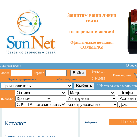
Защитим ваши линии
связи
от перенапряжения!
Официальные поставки
COMMENG!
О ко
7 августа 2026 г.
$=81,4077
Логин:
Пароль:
Ваша корзина
€=94,0585
Зарегистрироваться
Забыл пароль
:) Не так важно сделать пе
На складе:
На скла
Каталог
Выбрать:
Сварочники для оптоволокна