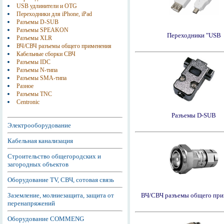
USB удлинители и OTG
Переходники для iPhone, iPad
Разъемы D-SUB
Разъемы SPEAKON
Переходники "USB
Разъемы XLR
ВЧ/СВЧ разъемы общего применения
Кабельные сборки СВЧ
Разъемы IDC
Разъемы N-типа
Разъемы SMA-типа
Разное
Разъемы TNC
Centronic
Разъемы D-SUB
Электрооборудование
Кабельная канализация
Строительство общегородских и
загородных объектов
Оборудование TV, СВЧ, сотовая связь
Заземление, молниезащита, защита от
ВЧ/СВЧ разъемы общего при
перенапряжений
Оборудование COMMENG