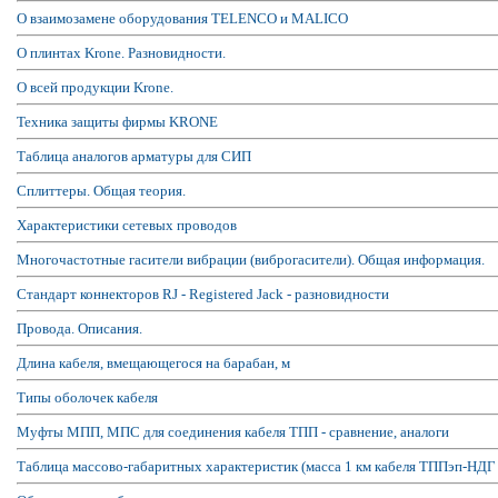
О взаимозамене оборудования TELENCO и MALICO
О плинтах Krone. Разновидности.
О всей продукции Krone.
Техника защиты фирмы KRONE
Таблица аналогов арматуры для СИП
Сплиттеры. Общая теория.
Характеристики сетевых проводов
Многочастотные гасители вибрации (виброгасители). Общая информация.
Стандарт коннекторов RJ - Registered Jack - разновидности
Провода. Описания.
Длина кабеля, вмещающегося на барабан, м
Типы оболочек кабеля
Муфты МПП, МПС для соединения кабеля ТПП - сравнение, аналоги
Таблица массово-габаритных характеристик (масса 1 км кабеля ТППэп-НДГ