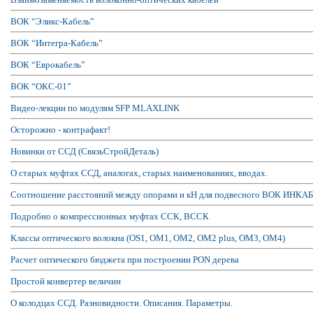
ВОК “Эликс-Кабель”
ВОК “Интегра-Кабель”
ВОК “Еврокабель”
ВОК “ОКС-01”
Видео-лекции по модулям SFP MLAXLINK
Осторожно - контрафакт!
Новинки от ССД (СвязьСтройДеталь)
О старых муфтах ССД, аналогах, старых наименованиях, вводах.
Соотношение расстояний между опорами и кН для подвесного ВОК ИНКАБ
Подробно о компрессионных муфтах ССК, ВССК
Классы оптического волокна (OS1, ОМ1, ОМ2, ОМ2 plus, ОМ3, ОМ4)
Расчет оптического бюджета при построении PON дерева
Простой конвертер величин
О колодцах ССД. Разновидности. Описания. Параметры.