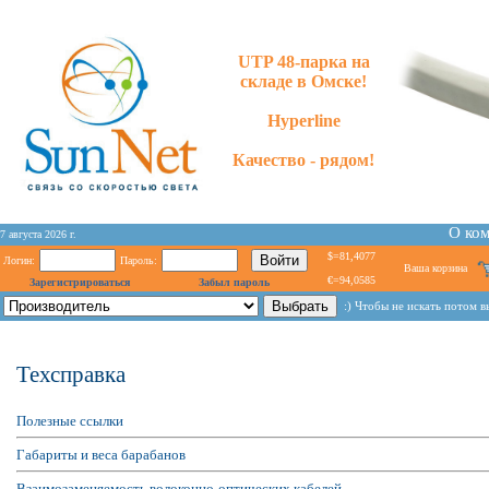
UTP 48-парка на
складе в Омске!
Hyperline
Качество - рядом!
О ко
7 августа 2026 г.
$=81,4077
Логин:
Пароль:
Ваша корзина
€=94,0585
Зарегистрироваться
Забыл пароль
:) Чтобы не искать потом 
Техсправка
Полезные ссылки
Габариты и веса барабанов
Взаимозаменяемость волоконно-оптических кабелей