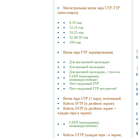
Магистральная витая пара UTP, FTP
(многопарка)
8,10 пар
12,16 пар
24,25 пар
32,48,50 пар
100 пар
Витая пара FTP экранированная
Для внутренней прокладки
Для внешней прокладки
Для внешней прокладки, с тросом
LSZH (малодымные,
низкокоррозийные)
Патч-кордовый FTP
Патч-кордовый FTP негорючий
Витая пара UTP (1 пара), монтажный
Кабель SFTP (в двойном экране)
Кабель SSTP (в двойном экране +
каждая пара в экране)
LSZH (малодымные,
низкокоррозийные)
Кабель UFTP (каждая пара - в экране,