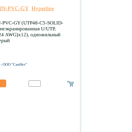
-IN-PVC-GY
Hyperline
N-PVC-GY (UTP48-C5-SOLID-
 неэкранированная U/UTP,
 (24 AWG)х12), одножильный
серый
- ООО "СанНет"