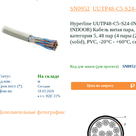
SN0952
UUTP48-C5-S24
Hyperline UUTP48-C5-S24-I
INDOOR) Кабель витая пара,
категория 5, 48 пар (4 пары
(solid), PVC, -20°C - +60°C, 
Код для заказа (для проекта):
SN0952
Статус:
На складе
д.изм.:
м
Цена по запросу
рок пост. (*):
Сегодня
ена на:
18.03.2026
*
в т.ч. НДС 22%
Дополнительные фотографии: