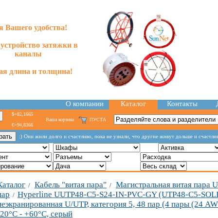
я Вашего удобства!
 устройство затяжки в
каналы
я длина и толщина!
О компании
Каталог
Контакты
$=82,1665
Ваша корзина
ПУСТА
€=94,8366
:) Они жили долго и счастливо, пока не узнали, что другие живут дольше и счастли
Каталог
Кабель "витая пара"
Магистральная витая пара U
/
/
пар
Hyperline UUTP48-C5-S24-IN-PVC-GY (UTP48-C5-SOLI
/
неэкранированная U/UTP, категория 5, 48 пар (4 пары (24 AW
-20°C - +60°C, серый