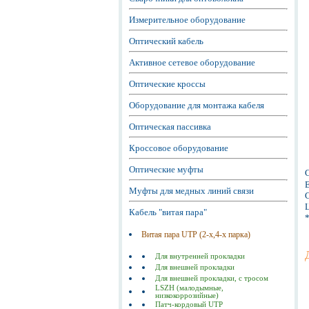
Измерительное оборудование
Оптический кабель
Активное сетевое оборудование
Оптические кроссы
Оборудование для монтажа кабеля
Оптическая пассивка
Кроссовое оборудование
Оптические муфты
Е
Муфты для медных линий связи
С
Ц
Кабель "витая пара"
Витая пара UTP (2-х,4-х парка)
Для внутренней прокладки
Для внешней прокладки
Для внешней прокладки, с тросом
LSZH (малодымные,
низкокоррозийные)
Патч-кордовый UTP