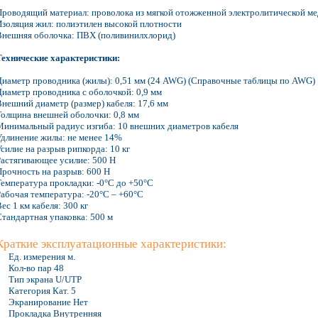
Проводящий материал: проволока из мягкой отожженной электролитической м
Изоляция жил: полиэтилен высокой плотности
Внешняя оболочка: ПВХ (поливинилхлорид)
Технические характеристики:
Диаметр проводника (жилы): 0,51 мм (24 AWG) (Справочные таблицы по AWG)
Диаметр проводника с оболочкой: 0,9 мм
Внешний диаметр (размер) кабеля: 17,6 мм
Толщина внешней оболочки: 0,8 мм
Минимальный радиус изгиба: 10 внешних диаметров кабеля
Удлинение жилы: не менее 14%
силие на разрыв рипкорда: 10 кг
Растягивающее усилие: 500 H
Прочность на разрыв: 600 H
Температура прокладки: -0°C до +50°С
Рабочая температура: -20°C – +60°C
ес 1 км кабеля: 300 кг
Стандартная упаковка: 500 м
Краткие эксплуатационные характеристики:
Ед. измерения м.
Кол-во пар 48
Тип экрана U/UTP
Категория Кат. 5
Экранирование Нет
Прокладка Внутренняя