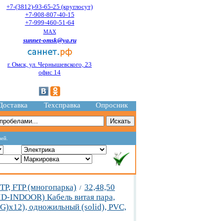
+7-(3812)-93-65-25 (круглосут)
+7-908-807-40-15
+7-999-460-51-64
MAX
sunnet-omsk@ya.ru
г. Омск, ул. Чернышевского, 23
офис 14
Доставка
Техсправка
Опросник
вей.
TP, FTP (многопарка)
32,48,50
/
D-INDOOR) Кабель витая пара,
G)х12), одножильный (solid), PVC,