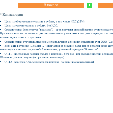
В начало
1
* Комментарии
Цены на оборудование указаны в рублях, в том числе НДС (22%).
Цены на услуги указаны в рублях, без НДС.
Срок поставки (при статусе "под заказ") - срок поставки оптовой партии от производите
При малом количестве заказа - срок поставки может увеличиться до срока очередного оптов
компенсации стоимости доставки.
Срок поставки отсчитывается с момента получения денежных средств на счет ООО "Сан
Если дата в строчке "Цена на: ... " отличается от текущей даты, перед оплатой через 
менеджеров компании через любой канал связи, указанный в разделе "Контакты".
ОПТ1 - постоянный партнер (более 5 покупок). Условия - нет задолженностей, отрицат
Объемная разовая покупка (по решению менеджера).
ОПТ2 - реселлер. Объемная разовая покупка (по решению руководителя).