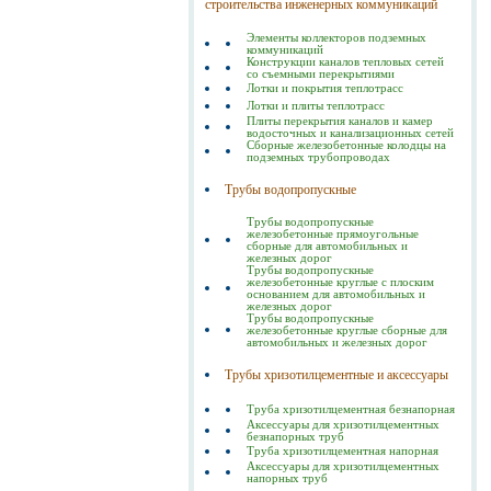
строительства инженерных коммуникаций
Элементы коллекторов подземных
коммуникаций
Конструкции каналов тепловых сетей
со съемными перекрытиями
Лотки и покрытия теплотрасс
Лотки и плиты теплотрасс
Плиты перекрытия каналов и камер
водосточных и канализационных сетей
Сборные железобетонные колодцы на
подземных трубопроводах
Трубы водопропускные
Трубы водопропускные
железобетонные прямоугольные
сборные для автомобильных и
железных дорог
Трубы водопропускные
железобетонные круглые с плоским
основанием для автомобильных и
железных дорог
Трубы водопропускные
железобетонные круглые сборные для
автомобильных и железных дорог
Трубы хризотилцементные и аксессуары
Труба хризотилцементная безнапорная
Аксессуары для хризотилцементных
безнапорных труб
Труба хризотилцементная напорная
Аксессуары для хризотилцементных
напорных труб