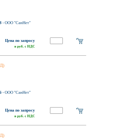
8
- ООО "СанНет"
Цена по запросу
в руб. с НДС
Д)
6
- ООО "СанНет"
Цена по запросу
в руб. с НДС
Д)