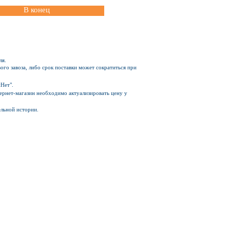
В конец
ля.
ого завоза, либо срок поставки может сократиться при
Нет".
Интернет-магазин необходимо актуализировать цену у
ельной истории.