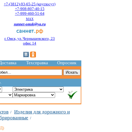
+7-(3812)-93-65-25 (круглосут)
+7-908-807-40-15
+7-999-460-51-64
MAX
sunnet-omsk@ya.ru
г. Омск, ул. Чернышевского, 23
офис 14
Доставка
Техсправка
Опросник
е.
ктов
Изделия для дорожного и
/
ибрированные
/
Д)