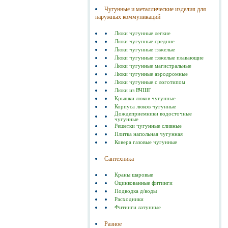
Чугунные и металлические изделия для
наружных коммуникаций
Люки чугунные легкие
Люки чугунные средние
Люки чугунные тяжелые
Люки чугунные тяжелые плавающие
Люки чугунные магистральные
Люки чугунные аэродромные
Люки чугунные с логотипом
Люки из ВЧШГ
Крышки люков чугунные
Корпуса люков чугунные
Дождеприемники водосточные
чугунные
Решетки чугунные сливные
Плитка напольная чугунная
Ковера газовые чугунные
Сантехника
Краны шаровые
Оцинкованные фитинги
Подводка д/воды
Расходники
Фитинги латунные
Разное