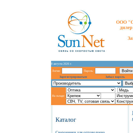
ООО "С
диле
За
8 августа 2026 г.
Логин:
Пароль:
Зарегистрироваться
Забыл пароль
На складе:
Каталог
Сварочники для оптоволокна