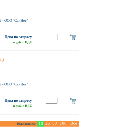
6
- ООО "СанНет"
Цена по запросу
в руб. с НДС
Д)
5
- ООО "СанНет"
Цена по запросу
в руб. с НДС
25
50
100
Всё
10
Выводить по: