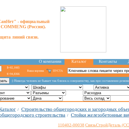
анНет" - официальный
р COMMENG (Россия).
щита линий связи.
О компании
Каталог
Контакты
$=82,1665
Ваша корзина
ПУСТА
€=94,8366
:) Никогда человек не бывает так близок к совершенству, как при составлении резюм
Каталог
Строительство общегородских и загородных объе
/
общегородского строительства
Стойки железобетонные в
/
110402-00038
СвязьСтройДеталь (СС