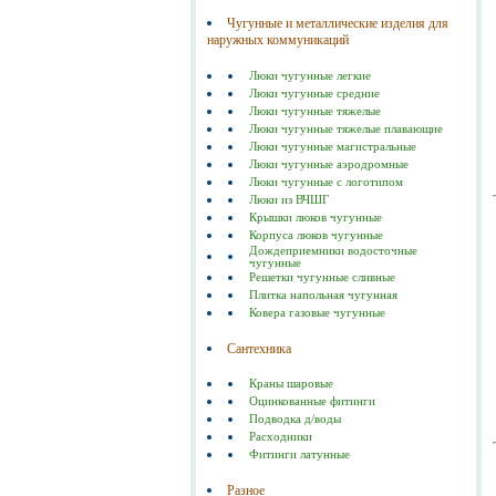
Чугунные и металлические изделия для
наружных коммуникаций
Люки чугунные легкие
Люки чугунные средние
Люки чугунные тяжелые
Люки чугунные тяжелые плавающие
Люки чугунные магистральные
Люки чугунные аэродромные
Люки чугунные с логотипом
Люки из ВЧШГ
Крышки люков чугунные
Корпуса люков чугунные
Дождеприемники водосточные
чугунные
Решетки чугунные сливные
Плитка напольная чугунная
Ковера газовые чугунные
Сантехника
Краны шаровые
Оцинкованные фитинги
Подводка д/воды
Расходники
Фитинги латунные
Разное