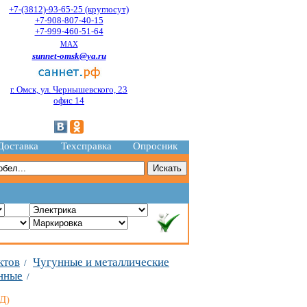
+7-(3812)-93-65-25 (круглосут)
+7-908-807-40-15
+7-999-460-51-64
MAX
sunnet-omsk@ya.ru
г. Омск, ул. Чернышевского, 23
офис 14
Доставка
Техсправка
Опросник
ктов
Чугунные и металлические
/
нные
/
Д)