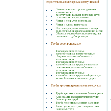
строительства инженерных коммуникаций
Элементы коллекторов подземных
коммуникаций
Конструкции каналов тепловых сетей
со съемными перекрытиями
Лотки и покрытия теплотрасс
Лотки и плиты теплотрасс
Плиты перекрытия каналов и камер
водосточных и канализационных сетей
Сборные железобетонные колодцы на
подземных трубопроводах
Трубы водопропускные
Трубы водопропускные
железобетонные прямоугольные
сборные для автомобильных и
железных дорог
Трубы водопропускные
железобетонные круглые с плоским
основанием для автомобильных и
железных дорог
Трубы водопропускные
железобетонные круглые сборные для
автомобильных и железных дорог
Трубы хризотилцементные и аксессуары
Труба хризотилцементная безнапорная
Аксессуары для хризотилцементных
безнапорных труб
Труба хризотилцементная напорная
Аксессуары для хризотилцементных
напорных труб