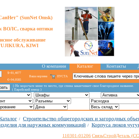
анНет" (SunNet Omsk)
 ВОЛС, сварка оптики
висное обслуживание
FUJIKURA, KIWI
О компании
Каталог
Контакты
$=81,4077
Ваша корзина
ПУСТА
€=94,0585
:) Не морочьте мине то место, где спина заканчивает свое благородное название.
( Еврейский юмор )
Каталог
Строительство общегородских и загородных объе
/
изделия для наружных коммуникаций
Корпуса люков чугу
/
110301-01206
СвязьСтройДеталь (СС