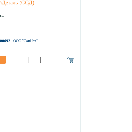
йДеталь (ССД)
**
-00692
- ООО "СанНет"