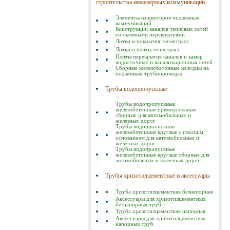
строительства инженерных коммуникаций
Элементы коллекторов подземных
коммуникаций
Конструкции каналов тепловых сетей
со съемными перекрытиями
Лотки и покрытия теплотрасс
Лотки и плиты теплотрасс
Плиты перекрытия каналов и камер
водосточных и канализационных сетей
Сборные железобетонные колодцы на
подземных трубопроводах
Трубы водопропускные
Трубы водопропускные
железобетонные прямоугольные
сборные для автомобильных и
железных дорог
Трубы водопропускные
железобетонные круглые с плоским
основанием для автомобильных и
железных дорог
Трубы водопропускные
железобетонные круглые сборные для
автомобильных и железных дорог
Трубы хризотилцементные и аксессуары
Труба хризотилцементная безнапорная
Аксессуары для хризотилцементных
безнапорных труб
Труба хризотилцементная напорная
Аксессуары для хризотилцементных
напорных труб