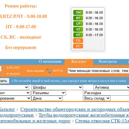
Режим работы:
,ВТ,СР,ЧТ - 9.00-18.00
ПТ - 9.00-17.00
СБ, ВС - выходные
Без перерывов
О компании
Каталог
Контакты
$=82,1665
Ваша корзина
ПУСТА
€=94,8366
:) Не пускайте людей в свой космос, они украдут ваши звезды и нассут вам в тапки.
Каталог
Строительство общегородских и загородных объе
/
водопропускные
Трубы водопропускные железобетонные к
/
автомобильных и железных дорог
Стенка откосная СТК-15л
/