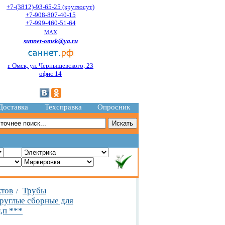
+7-(3812)-93-65-25 (круглосут)
+7-908-807-40-15
+7-999-460-51-64
MAX
sunnet-omsk@ya.ru
г. Омск, ул. Чернышевского, 23
офис 14
Доставка
Техсправка
Опросник
ктов
Трубы
/
руглые сборные для
,п ***