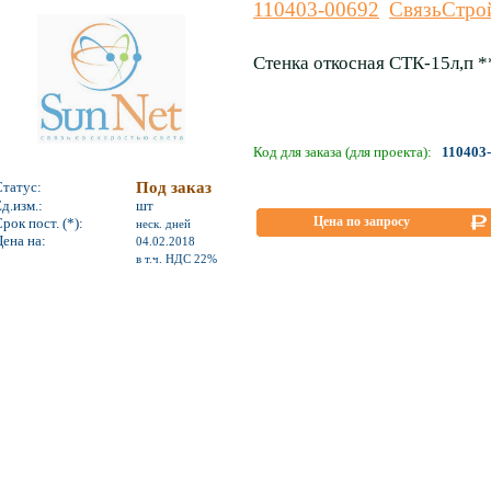
110403-00692
СвязьСтро
Стенка откосная СТК-15л,п *
Код для заказа (для проекта):
110403
Статус:
Под заказ
д.изм.:
шт
Цена по запросу
рок пост. (*):
неск. дней
ена на:
04.02.2018
*
в т.ч. НДС 22%