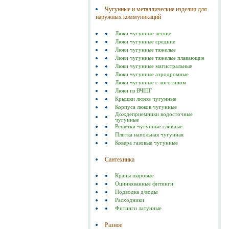
Чугунные и металлические изделия для
наружных коммуникаций
Люки чугунные легкие
Люки чугунные средние
Люки чугунные тяжелые
Люки чугунные тяжелые плавающие
Люки чугунные магистральные
Люки чугунные аэродромные
Люки чугунные с логотипом
Люки из ВЧШГ
Крышки люков чугунные
Корпуса люков чугунные
Дождеприемники водосточные
чугунные
Решетки чугунные сливные
Плитка напольная чугунная
Ковера газовые чугунные
Сантехника
Краны шаровые
Оцинкованные фитинги
Подводка д/воды
Расходники
Фитинги латунные
Разное