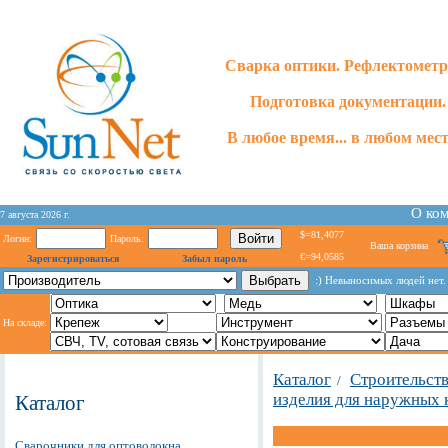
Сварка оптики. Рефлектометр
Подготовка документации.
В любое время... в любом месте
О ко
7 августа 2026 г.
$=81,4077
Логин:
Пароль:
Ваша корзина
€=94,0585
Зарегистрироваться
Забыл пароль
:) Невыносимых людей нет. 
На складе:
Каталог
Строительст
/
изделия для наружных
Каталог
Сварочники для оптоволокна