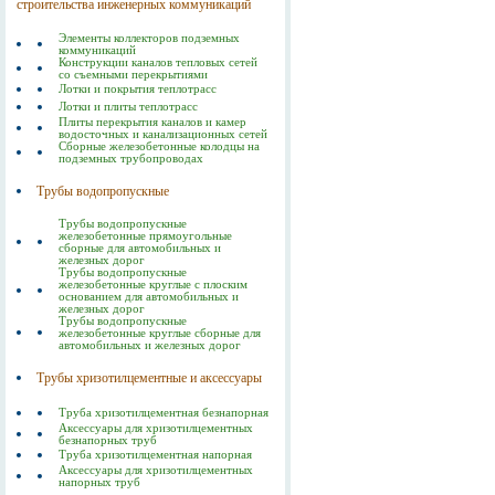
строительства инженерных коммуникаций
Элементы коллекторов подземных
коммуникаций
Конструкции каналов тепловых сетей
со съемными перекрытиями
Лотки и покрытия теплотрасс
Лотки и плиты теплотрасс
Плиты перекрытия каналов и камер
водосточных и канализационных сетей
Сборные железобетонные колодцы на
подземных трубопроводах
Трубы водопропускные
Трубы водопропускные
железобетонные прямоугольные
сборные для автомобильных и
железных дорог
Трубы водопропускные
железобетонные круглые с плоским
основанием для автомобильных и
железных дорог
Трубы водопропускные
железобетонные круглые сборные для
автомобильных и железных дорог
Трубы хризотилцементные и аксессуары
Труба хризотилцементная безнапорная
Аксессуары для хризотилцементных
безнапорных труб
Труба хризотилцементная напорная
Аксессуары для хризотилцементных
напорных труб