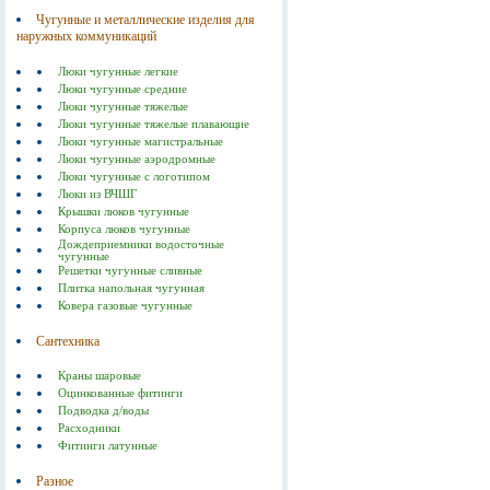
Чугунные и металлические изделия для
наружных коммуникаций
Люки чугунные легкие
Люки чугунные средние
Люки чугунные тяжелые
Люки чугунные тяжелые плавающие
Люки чугунные магистральные
Люки чугунные аэродромные
Люки чугунные с логотипом
Люки из ВЧШГ
Крышки люков чугунные
Корпуса люков чугунные
Дождеприемники водосточные
чугунные
Решетки чугунные сливные
Плитка напольная чугунная
Ковера газовые чугунные
Сантехника
Краны шаровые
Оцинкованные фитинги
Подводка д/воды
Расходники
Фитинги латунные
Разное