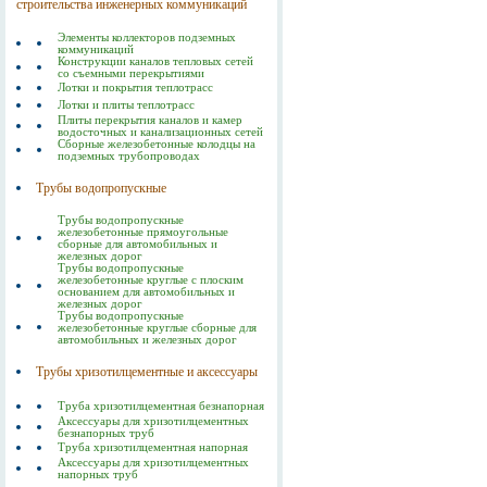
строительства инженерных коммуникаций
Элементы коллекторов подземных
коммуникаций
Конструкции каналов тепловых сетей
со съемными перекрытиями
Лотки и покрытия теплотрасс
Лотки и плиты теплотрасс
Плиты перекрытия каналов и камер
водосточных и канализационных сетей
Сборные железобетонные колодцы на
подземных трубопроводах
Трубы водопропускные
Трубы водопропускные
железобетонные прямоугольные
сборные для автомобильных и
железных дорог
Трубы водопропускные
железобетонные круглые с плоским
основанием для автомобильных и
железных дорог
Трубы водопропускные
железобетонные круглые сборные для
автомобильных и железных дорог
Трубы хризотилцементные и аксессуары
Труба хризотилцементная безнапорная
Аксессуары для хризотилцементных
безнапорных труб
Труба хризотилцементная напорная
Аксессуары для хризотилцементных
напорных труб