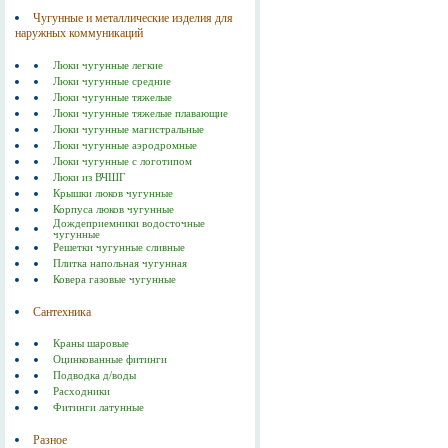
Чугунные и металлические изделия для
наружных коммуникаций
Люки чугунные легкие
Люки чугунные средние
Люки чугунные тяжелые
Люки чугунные тяжелые плавающие
Люки чугунные магистральные
Люки чугунные аэродромные
Люки чугунные с логотипом
Люки из ВЧШГ
Крышки люков чугунные
Корпуса люков чугунные
Дождеприемники водосточные
чугунные
Решетки чугунные сливные
Плитка напольная чугунная
Ковера газовые чугунные
Сантехника
Краны шаровые
Оцинкованные фитинги
Подводка д/воды
Расходники
Фитинги латунные
Разное