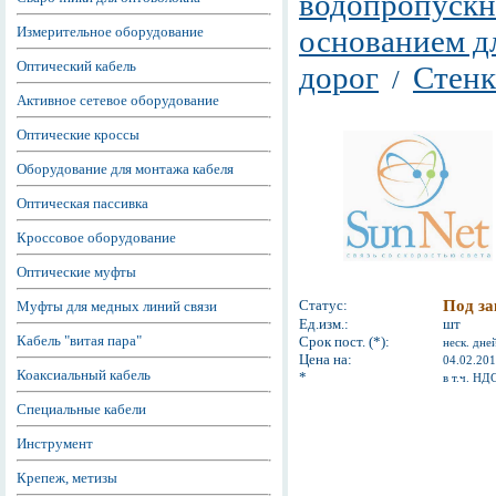
водопропускн
Измерительное оборудование
основанием д
Оптический кабель
дорог
Стенк
/
Активное сетевое оборудование
Оптические кроссы
Оборудование для монтажа кабеля
Оптическая пассивка
Кроссовое оборудование
Оптические муфты
Статус:
Под за
Муфты для медных линий связи
Ед.изм.:
шт
Кабель "витая пара"
Срок пост. (*):
неск. дне
Цена на:
04.02.20
Коаксиальный кабель
*
в т.ч. НД
Специальные кабели
Инструмент
Крепеж, метизы