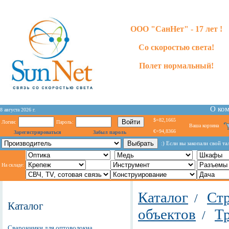
ООО "СанНет" - 17 лет !
Со скоростью света!
Полет нормальный!
О ко
8 августа 2026 г.
$=82,1665
Логин:
Пароль:
Ваша корзина
€=94,8366
Зарегистрироваться
Забыл пароль
:) Если вы закопали свой та
На складе:
Каталог
Стр
/
Каталог
объектов
Т
/
Сварочники для оптоволокна