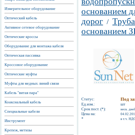
водопропускн
Измерительное оборудование
основанием д
Оптический кабель
дорог
Труба
/
Активное сетевое оборудование
основанием З
Оптические кроссы
Оборудование для монтажа кабеля
Оптическая пассивка
Кроссовое оборудование
Оптические муфты
Муфты для медных линий связи
Кабель "витая пара"
Статус:
Под за
Коаксиальный кабель
Ед.изм.:
шт
Срок пост. (*):
неск. дне
Специальные кабели
Цена на:
04.02.20
*
в т.ч. НД
Инструмент
Крепеж, метизы