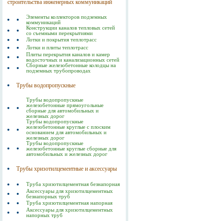
строительства инженерных коммуникаций
Элементы коллекторов подземных
коммуникаций
Конструкции каналов тепловых сетей
со съемными перекрытиями
Лотки и покрытия теплотрасс
Лотки и плиты теплотрасс
Плиты перекрытия каналов и камер
водосточных и канализационных сетей
Сборные железобетонные колодцы на
подземных трубопроводах
Трубы водопропускные
Трубы водопропускные
железобетонные прямоугольные
сборные для автомобильных и
железных дорог
Трубы водопропускные
железобетонные круглые с плоским
основанием для автомобильных и
железных дорог
Трубы водопропускные
железобетонные круглые сборные для
автомобильных и железных дорог
Трубы хризотилцементные и аксессуары
Труба хризотилцементная безнапорная
Аксессуары для хризотилцементных
безнапорных труб
Труба хризотилцементная напорная
Аксессуары для хризотилцементных
напорных труб