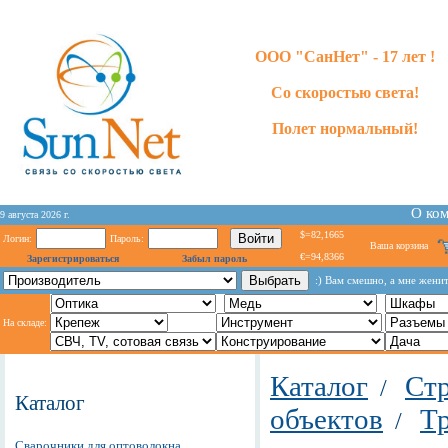
ООО "СанНет" - 17 лет !
Со скоростью света!
Полет нормальный!
О ко
9 августа 2026 г.
$=82,1665
Логин:
Пароль:
Ваша корзина
€=94,8366
Зарегистрироваться
Забыл пароль
:) Baм cмeшнo, a мнe жeнит
На складе:
Каталог
Стр
/
Каталог
объектов
Т
/
Сварочники для оптоволокна