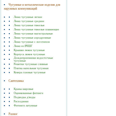
Чугунные и металлические изделия для
наружных коммуникаций
Люки чугунные легкие
Люки чугунные средние
Люки чугунные тяжелые
Люки чугунные тяжелые плавающие
Люки чугунные магистральные
Люки чугунные аэродромные
Люки чугунные с логотипом
Люки из ВЧШГ
Крышки люков чугунные
Корпуса люков чугунные
Дождеприемники водосточные
чугунные
Решетки чугунные сливные
Плитка напольная чугунная
Ковера газовые чугунные
Сантехника
Краны шаровые
Оцинкованные фитинги
Подводка д/воды
Расходники
Фитинги латунные
Разное