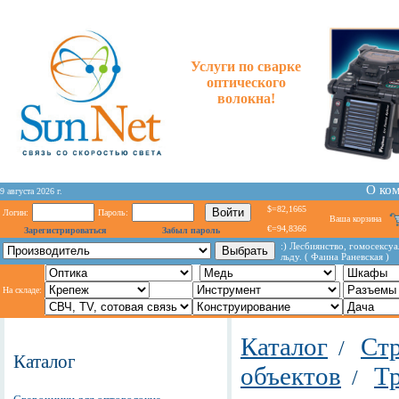
Услуги по сварке
оптического
волокна!
О ко
9 августа 2026 г.
$=82,1665
Логин:
Пароль:
Ваша корзина
€=94,8366
Зарегистрироваться
Забыл пароль
:) Лесбиянство, гомосексуа
льду. ( Фаина Раневская )
На складе:
Каталог
Стр
/
Каталог
объектов
Т
/