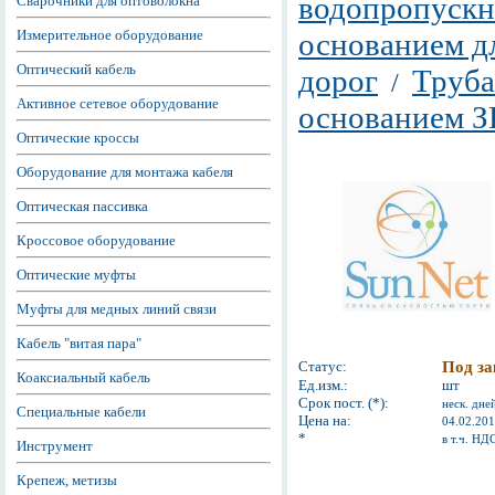
водопропускн
Сварочники для оптоволокна
Измерительное оборудование
основанием д
Оптический кабель
дорог
Труба
/
Активное сетевое оборудование
основанием З
Оптические кроссы
Оборудование для монтажа кабеля
Оптическая пассивка
Кроссовое оборудование
Оптические муфты
Муфты для медных линий связи
Кабель "витая пара"
Статус:
Под за
Коаксиальный кабель
Ед.изм.:
шт
Срок пост. (*):
неск. дне
Специальные кабели
Цена на:
04.02.20
*
в т.ч. НД
Инструмент
Крепеж, метизы