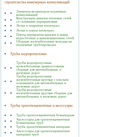
строительства инженерных коммуникаций
Элементы коллекторов подземных
коммуникаций
Конструкции каналов тепловых сетей
со съемными перекрытиями
Лотки и покрытия теплотрасс
Лотки и плиты теплотрасс
Плиты перекрытия каналов и камер
водосточных и канализационных сетей
Сборные железобетонные колодцы на
подземных трубопроводах
Трубы водопропускные
Трубы водопропускные
железобетонные прямоугольные
сборные для автомобильных и
железных дорог
Трубы водопропускные
железобетонные круглые с плоским
основанием для автомобильных и
железных дорог
Трубы водопропускные
железобетонные круглые сборные для
автомобильных и железных дорог
Трубы хризотилцементные и аксессуары
Труба хризотилцементная безнапорная
Аксессуары для хризотилцементных
безнапорных труб
Труба хризотилцементная напорная
Аксессуары для хризотилцементных
напорных труб