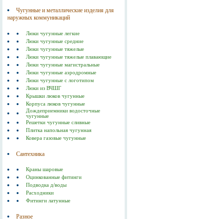
Чугунные и металлические изделия для
наружных коммуникаций
Люки чугунные легкие
Люки чугунные средние
Люки чугунные тяжелые
Люки чугунные тяжелые плавающие
Люки чугунные магистральные
Люки чугунные аэродромные
Люки чугунные с логотипом
Люки из ВЧШГ
Крышки люков чугунные
Корпуса люков чугунные
Дождеприемники водосточные
чугунные
Решетки чугунные сливные
Плитка напольная чугунная
Ковера газовые чугунные
Сантехника
Краны шаровые
Оцинкованные фитинги
Подводка д/воды
Расходники
Фитинги латунные
Разное