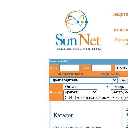
Защити
от пер
Официа
C
8 августа 2026 г.
Логин:
Пароль:
Зарегистрироваться
Забыл пароль
На складе:
Каталог
Сварочники для оптоволокна