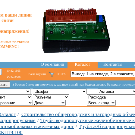
м ваши линии
связи
енапряжения!
льные поставки
OMMENG!
О компании
Каталог
Контакты
$=82,1665
Ваша корзина
ПУСТА
€=94,8366
:) Бросая бумеранг поступков, заранее думай, как будешь ловить бумеранг последст
Каталог
Строительство общегородских и загородных объе
/
водопропускные
Трубы водопропускные железобетонные к
/
автомобильных и железных дорог
Труба ж/б водопропускна
/
ЗКП19.100