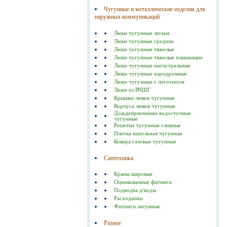
Чугунные и металлические изделия для
наружных коммуникаций
Люки чугунные легкие
Люки чугунные средние
Люки чугунные тяжелые
Люки чугунные тяжелые плавающие
Люки чугунные магистральные
Люки чугунные аэродромные
Люки чугунные с логотипом
Люки из ВЧШГ
Крышки люков чугунные
Корпуса люков чугунные
Дождеприемники водосточные
чугунные
Решетки чугунные сливные
Плитка напольная чугунная
Ковера газовые чугунные
Сантехника
Краны шаровые
Оцинкованные фитинги
Подводка д/воды
Расходники
Фитинги латунные
Разное