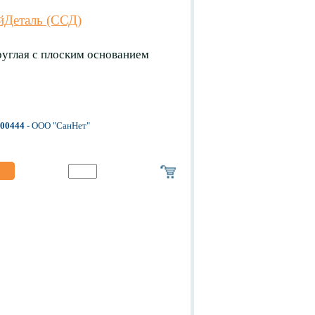
йДеталь (ССД)
руглая с плоским основанием
-00444
- ООО "СанНет"