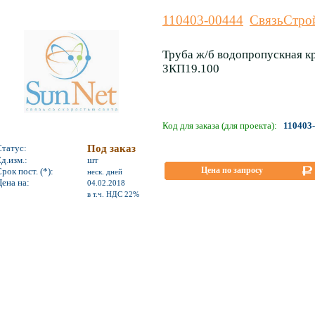
110403-00444
СвязьСтро
Труба ж/б водопропускная к
ЗКП19.100
Код для заказа (для проекта):
110403
Статус:
Под заказ
д.изм.:
шт
Цена по запросу
рок пост. (*):
неск. дней
ена на:
04.02.2018
*
в т.ч. НДС 22%