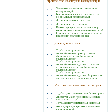
строительства инженерных коммуникаций
Элементы коллекторов подземных
коммуникаций
Конструкции каналов тепловых сетей
со съемными перекрытиями
Лотки и покрытия теплотрасс
Лотки и плиты теплотрасс
Плиты перекрытия каналов и камер
водосточных и канализационных сетей
Сборные железобетонные колодцы на
подземных трубопроводах
Трубы водопропускные
Трубы водопропускные
железобетонные прямоугольные
сборные для автомобильных и
железных дорог
Трубы водопропускные
железобетонные круглые с плоским
основанием для автомобильных и
железных дорог
Трубы водопропускные
железобетонные круглые сборные для
автомобильных и железных дорог
Трубы хризотилцементные и аксессуары
Труба хризотилцементная безнапорная
Аксессуары для хризотилцементных
безнапорных труб
Труба хризотилцементная напорная
Аксессуары для хризотилцементных
напорных труб