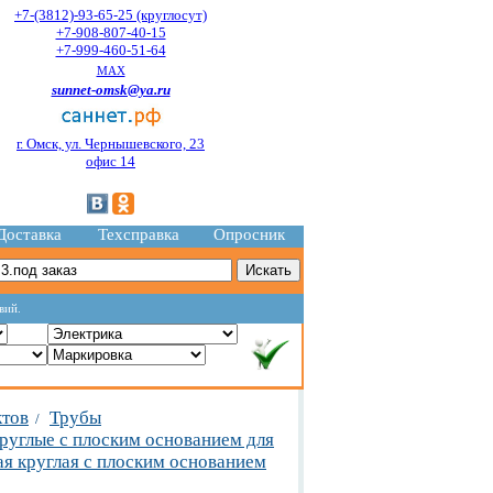
+7-(3812)-93-65-25 (круглосут)
+7-908-807-40-15
+7-999-460-51-64
MAX
sunnet-omsk@ya.ru
г. Омск, ул. Чернышевского, 23
офис 14
Доставка
Техсправка
Опросник
вий.
ктов
Трубы
/
руглые с плоским основанием для
я круглая с плоским основанием