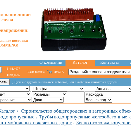
м ваши линии
связи
енапряжения!
льные поставки
OMMENG!
О компании
Каталог
Контакты
$=81,4077
Ваша корзина
ПУСТА
€=94,0585
:) Лучше с трудом заниматься любовью, чем с любовью заниматься трудом.
Каталог
Строительство общегородских и загородных объе
/
водопропускные
Трубы водопропускные железобетонные к
/
автомобильных и железных дорог
Звено оголовка конусное
/