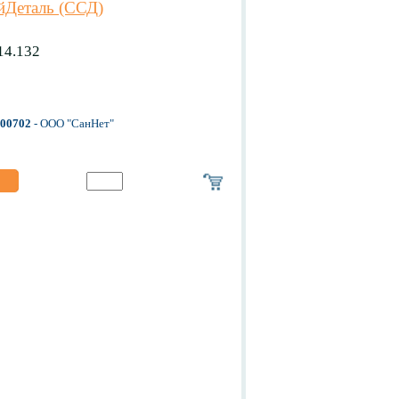
йДеталь (ССД)
14.132
-00702
- ООО "СанНет"