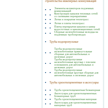
строительства инженерных коммуникаций
Элементы коллекторов подземных
коммуникаций
Конструкции каналов тепловых сетей
со съемными перекрытиями
Лотки и покрытия теплотрасс
Лотки и плиты теплотрасс
Плиты перекрытия каналов и камер
водосточных и канализационных сетей
Сборные железобетонные колодцы на
подземных трубопроводах
Трубы водопропускные
Трубы водопропускные
железобетонные прямоугольные
сборные для автомобильных и
железных дорог
Трубы водопропускные
железобетонные круглые с плоским
основанием для автомобильных и
железных дорог
Трубы водопропускные
железобетонные круглые сборные для
автомобильных и железных дорог
Трубы хризотилцементные и аксессуары
Труба хризотилцементная безнапорная
Аксессуары для хризотилцементных
безнапорных труб
Труба хризотилцементная напорная
Аксессуары для хризотилцементных
напорных труб