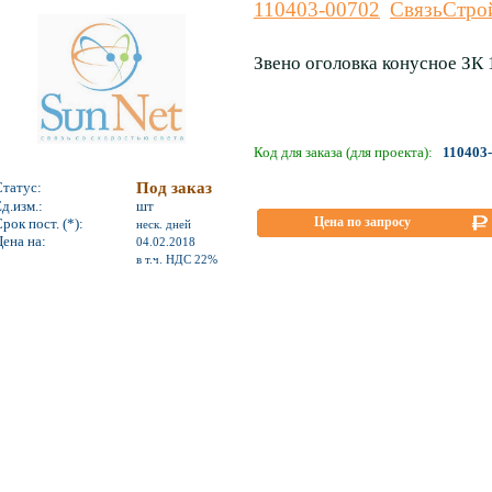
110403-00702
СвязьСтро
Звено оголовка конусное ЗК 
Код для заказа (для проекта):
110403
Статус:
Под заказ
д.изм.:
шт
Цена по запросу
рок пост. (*):
неск. дней
ена на:
04.02.2018
*
в т.ч. НДС 22%