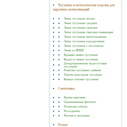
Чугунные и металлические изделия для
наружных коммуникаций
Люки чугунные легкие
Люки чугунные средние
Люки чугунные тяжелые
Люки чугунные тяжелые плавающие
Люки чугунные магистральные
Люки чугунные аэродромные
Люки чугунные с логотипом
Люки из ВЧШГ
Крышки люков чугунные
Корпуса люков чугунные
Дождеприемники водосточные
чугунные
Решетки чугунные сливные
Плитка напольная чугунная
Ковера газовые чугунные
Сантехника
Краны шаровые
Оцинкованные фитинги
Подводка д/воды
Расходники
Фитинги латунные
Разное