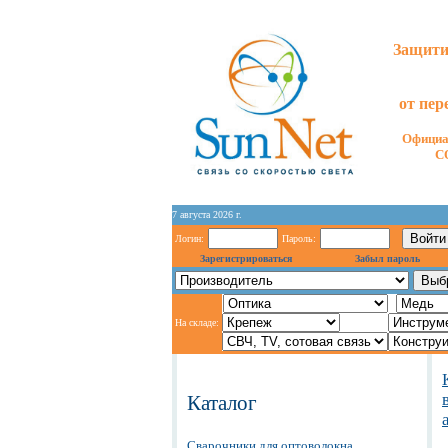
Защити
от пер
Официа
C
7 августа 2026 г.
Логин:
Пароль:
Зарегистрироваться
Забыл пароль
На складе:
Каталог
Сварочники для оптоволокна