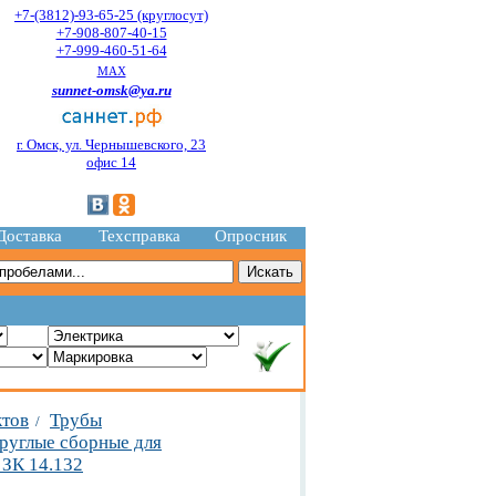
+7-(3812)-93-65-25 (круглосут)
+7-908-807-40-15
+7-999-460-51-64
MAX
sunnet-omsk@ya.ru
г. Омск, ул. Чернышевского, 23
офис 14
Доставка
Техсправка
Опросник
ктов
Трубы
/
руглые сборные для
 ЗК 14.132