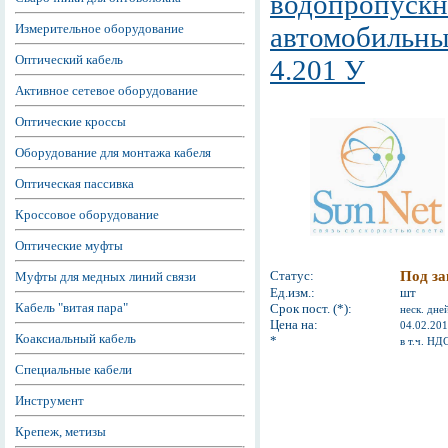
водопропускн
Измерительное оборудование
автомобильны
Оптический кабель
4.201 У
Активное сетевое оборудование
Оптические кроссы
Оборудование для монтажа кабеля
Оптическая пассивка
Кроссовое оборудование
Оптические муфты
Статус:
Под за
Муфты для медных линий связи
Ед.изм.:
шт
Кабель "витая пара"
Срок пост. (*):
неск. дне
Цена на:
04.02.20
Коаксиальный кабель
*
в т.ч. НД
Специальные кабели
Инструмент
Крепеж, метизы