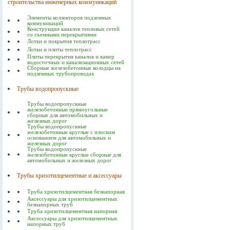
строительства инженерных коммуникаций
Элементы коллекторов подземных
коммуникаций
Конструкции каналов тепловых сетей
со съемными перекрытиями
Лотки и покрытия теплотрасс
Лотки и плиты теплотрасс
Плиты перекрытия каналов и камер
водосточных и канализационных сетей
Сборные железобетонные колодцы на
подземных трубопроводах
Трубы водопропускные
Трубы водопропускные
железобетонные прямоугольные
сборные для автомобильных и
железных дорог
Трубы водопропускные
железобетонные круглые с плоским
основанием для автомобильных и
железных дорог
Трубы водопропускные
железобетонные круглые сборные для
автомобильных и железных дорог
Трубы хризотилцементные и аксессуары
Труба хризотилцементная безнапорная
Аксессуары для хризотилцементных
безнапорных труб
Труба хризотилцементная напорная
Аксессуары для хризотилцементных
напорных труб