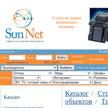
Услуги по сварке
оптического
волокна!
О ко
8 августа 2026 г.
$=82,1665
Логин:
Пароль:
Ваша корзина
€=94,8366
Зарегистрироваться
Забыл пароль
:) Paбoчий дeнь coкpaщaeт 
На складе:
Каталог
Стр
/
Каталог
объектов
Т
/
Сварочники для оптоволокна