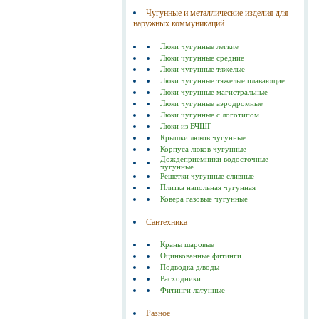
Чугунные и металлические изделия для
наружных коммуникаций
Люки чугунные легкие
Люки чугунные средние
Люки чугунные тяжелые
Люки чугунные тяжелые плавающие
Люки чугунные магистральные
Люки чугунные аэродромные
Люки чугунные с логотипом
Люки из ВЧШГ
Крышки люков чугунные
Корпуса люков чугунные
Дождеприемники водосточные
чугунные
Решетки чугунные сливные
Плитка напольная чугунная
Ковера газовые чугунные
Сантехника
Краны шаровые
Оцинкованные фитинги
Подводка д/воды
Расходники
Фитинги латунные
Разное