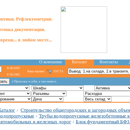
оптики. Рефлектометрия.
отовка документации.
время... в любом месте...
О компании
Каталог
Контакты
$=80,9293
Ваша корзина
ПУСТА
€=93,1901
:) Прихожу в себя, а там никого.
Каталог
Строительство общегородских и загородных объе
/
водопропускные
Трубы водопропускные железобетонные к
/
автомобильных и железных дорог
Блок фундаментный БФ3
/