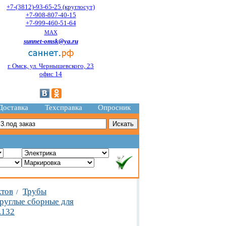
+7-(3812)-93-65-25 (круглосут)
+7-908-807-40-15
+7-999-460-51-64
MAX
sunnet-omsk@ya.ru
г. Омск, ул. Чернышевского, 23
офис 14
Доставка
Техсправка
Опросник
ктов
Трубы
/
руглые сборные для
.132