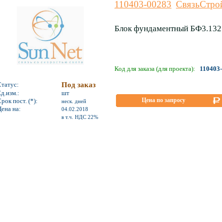
110403-00283
СвязьСтро
Блок фундаментный БФ3.132
Код для заказа (для проекта):
110403
Статус:
Под заказ
д.изм.:
шт
Цена по запросу
рок пост. (*):
неск. дней
ена на:
04.02.2018
*
в т.ч. НДС 22%