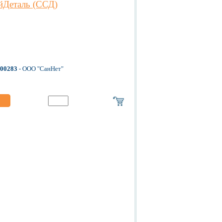
йДеталь (ССД)
-00283
- ООО "СанНет"