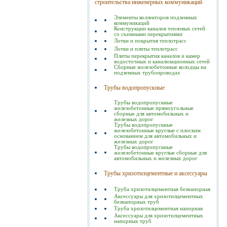
строительства инженерных коммуникаций
Элементы коллекторов подземных
коммуникаций
Конструкции каналов тепловых сетей
со съемными перекрытиями
Лотки и покрытия теплотрасс
Лотки и плиты теплотрасс
Плиты перекрытия каналов и камер
водосточных и канализационных сетей
Сборные железобетонные колодцы на
подземных трубопроводах
Трубы водопропускные
Трубы водопропускные
железобетонные прямоугольные
сборные для автомобильных и
железных дорог
Трубы водопропускные
железобетонные круглые с плоским
основанием для автомобильных и
железных дорог
Трубы водопропускные
железобетонные круглые сборные для
автомобильных и железных дорог
Трубы хризотилцементные и аксессуары
Труба хризотилцементная безнапорная
Аксессуары для хризотилцементных
безнапорных труб
Труба хризотилцементная напорная
Аксессуары для хризотилцементных
напорных труб