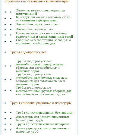
строительства инженерных коммуникаций
Элементы коллекторов подземных
коммуникаций
Конструкции каналов тепловых сетей
со съемными перекрытиями
Лотки и покрытия теплотрасс
Лотки и плиты теплотрасс
Плиты перекрытия каналов и камер
водосточных и канализационных сетей
Сборные железобетонные колодцы на
подземных трубопроводах
Трубы водопропускные
Трубы водопропускные
железобетонные прямоугольные
сборные для автомобильных и
железных дорог
Трубы водопропускные
железобетонные круглые с плоским
основанием для автомобильных и
железных дорог
Трубы водопропускные
железобетонные круглые сборные для
автомобильных и железных дорог
Трубы хризотилцементные и аксессуары
Труба хризотилцементная безнапорная
Аксессуары для хризотилцементных
безнапорных труб
Труба хризотилцементная напорная
Аксессуары для хризотилцементных
напорных труб