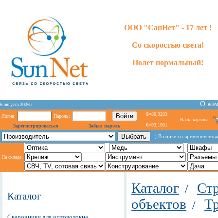
ООО "СанНет" - 17 лет !
Со скоростью света!
Полет нормальный!
О ко
6 августа 2026 г.
$=80,9293
Логин:
Пароль:
Ваша корзина
€=93,1901
Зарегистрироваться
Забыл пароль
:) В гонке со временем мо
На складе:
Каталог
Стр
/
Каталог
объектов
Т
/
Сварочники для оптоволокна