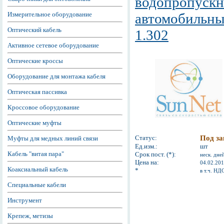
водопропускн
Измерительное оборудование
автомобильны
Оптический кабель
1.302
Активное сетевое оборудование
Оптические кроссы
Оборудование для монтажа кабеля
Оптическая пассивка
Кроссовое оборудование
Оптические муфты
Статус:
Под за
Муфты для медных линий связи
Ед.изм.:
шт
Кабель "витая пара"
Срок пост. (*):
неск. дне
Цена на:
04.02.20
Коаксиальный кабель
*
в т.ч. НД
Специальные кабели
Инструмент
Крепеж, метизы