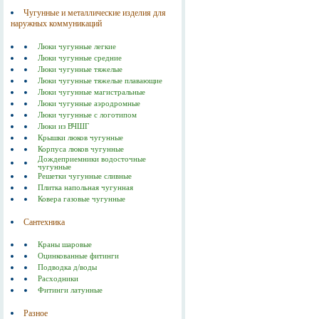
Чугунные и металлические изделия для
наружных коммуникаций
Люки чугунные легкие
Люки чугунные средние
Люки чугунные тяжелые
Люки чугунные тяжелые плавающие
Люки чугунные магистральные
Люки чугунные аэродромные
Люки чугунные с логотипом
Люки из ВЧШГ
Крышки люков чугунные
Корпуса люков чугунные
Дождеприемники водосточные
чугунные
Решетки чугунные сливные
Плитка напольная чугунная
Ковера газовые чугунные
Сантехника
Краны шаровые
Оцинкованные фитинги
Подводка д/воды
Расходники
Фитинги латунные
Разное