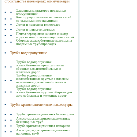
строительства инженерных коммуникаций
Элементы коллекторов подземных
коммуникаций
Конструкции каналов тепловых сетей
со съемными перекрытиями
Лотки и покрытия теплотрасс
Лотки и плиты теплотрасс
Плиты перекрытия каналов и камер
водосточных и канализационных сетей
Сборные железобетонные колодцы на
подземных трубопроводах
Трубы водопропускные
Трубы водопропускные
железобетонные прямоугольные
сборные для автомобильных и
железных дорог
Трубы водопропускные
железобетонные круглые с плоским
основанием для автомобильных и
железных дорог
Трубы водопропускные
железобетонные круглые сборные для
автомобильных и железных дорог
Трубы хризотилцементные и аксессуары
Труба хризотилцементная безнапорная
Аксессуары для хризотилцементных
безнапорных труб
Труба хризотилцементная напорная
Аксессуары для хризотилцементных
напорных труб