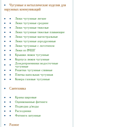
Чугунные и металлические изделия для
наружных коммуникаций
Люки чугунные легкие
Люки чугунные средние
Люки чугунные тяжелые
Люки чугунные тяжелые плавающие
Люки чугунные магистральные
Люки чугунные аэродромные
Люки чугунные с логотипом
Люки из ВЧШГ
Крышки люков чугунные
Корпуса люков чугунные
Дождеприемники водосточные
чугунные
Решетки чугунные сливные
Плитка напольная чугунная
Ковера газовые чугунные
Сантехника
Краны шаровые
Оцинкованные фитинги
Подводка д/воды
Расходники
Фитинги латунные
Разное