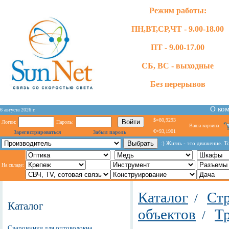
Режим работы:
ПН,ВТ,СР,ЧТ - 9.00-18.00
ПТ - 9.00-17.00
СБ, ВС - выходные
Без перерывов
О ко
6 августа 2026 г.
$=80,9293
Логин:
Пароль:
Ваша корзина
€=93,1901
Зарегистрироваться
Забыл пароль
:) Жизнь - это движение. Т
На складе:
Каталог
Стр
/
Каталог
объектов
Т
/
Сварочники для оптоволокна