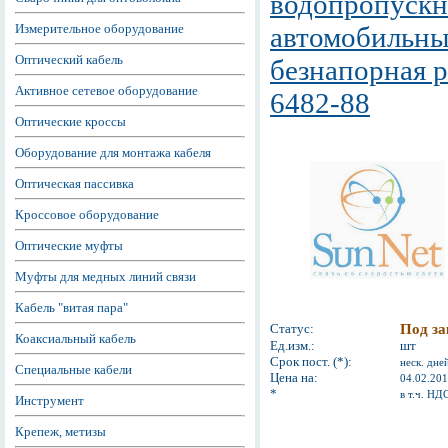
водопропускн
Измерительное оборудование
автомобильны
Оптический кабель
безнапорная р
Активное сетевое оборудование
6482-88
Оптические кроссы
Оборудование для монтажа кабеля
Оптическая пассивка
Кроссовое оборудование
Оптические муфты
Муфты для медных линий связи
Кабель "витая пара"
Статус:
Под за
Коаксиальный кабель
Ед.изм.:
шт
Срок пост. (*):
неск. дне
Специальные кабели
Цена на:
04.02.20
*
в т.ч. НД
Инструмент
Крепеж, метизы