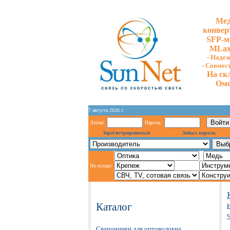
Мед
конвер
SFP-м
MLax
- Надеж
- Cовмес
На ск
Омс
7 августа 2026 г.
Логин:
Пароль:
Зарегистрироваться
Забыл пароль
На складе:
Каталог
Сварочники для оптоволокна