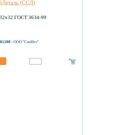
йДеталь (ССД)
32х32 ГОСТ 3634-99
-01208
- ООО "СанНет"