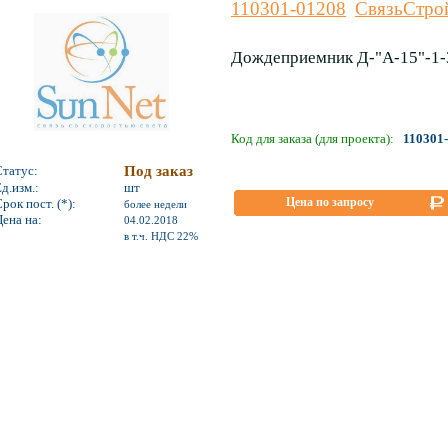
110301-01208
СвязьСтро
Дождеприемник Д-"А-15"-1-
Код для заказа (для проекта):
110301
Статус:
Под заказ
д.изм.:
шт
Цена по запросу
рок пост. (*):
более недели
ена на:
04.02.2018
*
в т.ч. НДС 22%