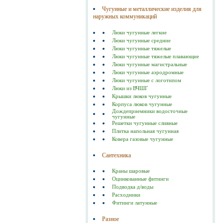
Чугунные и металлические изделия для
наружных коммуникаций
Люки чугунные легкие
Люки чугунные средние
Люки чугунные тяжелые
Люки чугунные тяжелые плавающие
Люки чугунные магистральные
Люки чугунные аэродромные
Люки чугунные с логотипом
Люки из ВЧШГ
Крышки люков чугунные
Корпуса люков чугунные
Дождеприемники водосточные
чугунные
Решетки чугунные сливные
Плитка напольная чугунная
Ковера газовые чугунные
Сантехника
Краны шаровые
Оцинкованные фитинги
Подводка д/воды
Расходники
Фитинги латунные
Разное