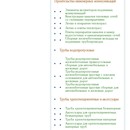
строительства инженерных коммуникаций
Элементы коллекторов подземных
коммуникаций
Конструкции каналов тепловых сетей
со съемными перекрытиями
Лотки и покрытия теплотрасс
Лотки и плиты теплотрасс
Плиты перекрытия каналов и камер
водосточных и канализационных сетей
Сборные железобетонные колодцы на
подземных трубопроводах
Трубы водопропускные
Трубы водопропускные
железобетонные прямоугольные
сборные для автомобильных и
железных дорог
Трубы водопропускные
железобетонные круглые с плоским
основанием для автомобильных и
железных дорог
Трубы водопропускные
железобетонные круглые сборные для
автомобильных и железных дорог
Трубы хризотилцементные и аксессуары
Труба хризотилцементная безнапорная
Аксессуары для хризотилцементных
безнапорных труб
Труба хризотилцементная напорная
Аксессуары для хризотилцементных
напорных труб