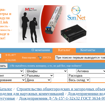
иа-
теры и
одули
Link
ность -
тимость -
ладе в
ке!
О компании
Каталог
Контакты
$=81,4077
Ваша корзина
ПУСТА
€=94,0585
:) Не пытайтесь понять женщину, а то, не дай Бог, еще поймете!
Каталог
Строительство общегородских и загородных объе
/
изделия для наружных коммуникаций
Дождеприемники во
/
чугунные
Дождеприемник Д-"А-15"-1-32х32 ГОСТ 3634-9
/