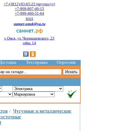
+7-(3812)-93-65-25 (круглосут)
+7-908-807-40-15
+7-999-460-51-64
MAX
sunnet-omsk@ya.ru
г. Омск, ул. Чернышевского, 23
офис 14
Доставка
Техсправка
Опросник
ктов
Чугунные и металлические
/
досточные
9