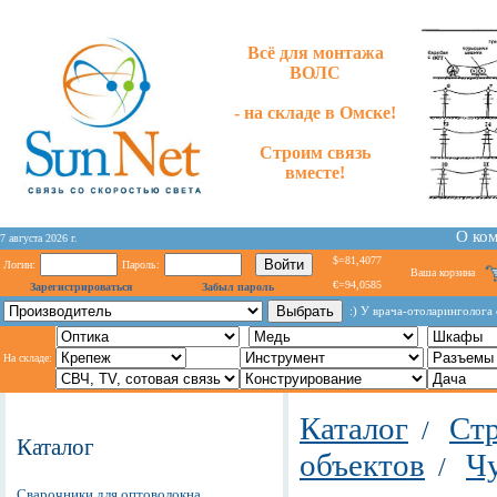
Всё для монтажа
ВОЛС
- на складе в Омске!
Строим связь
вместе!
О ко
7 августа 2026 г.
$=81,4077
Логин:
Пароль:
Ваша корзина
€=94,0585
Зарегистрироваться
Забыл пароль
:) У врача-отоларинголога
На складе:
Каталог
Стр
/
Каталог
объектов
Чу
/
Сварочники для оптоволокна