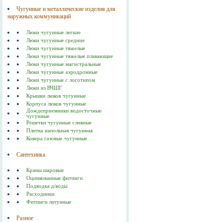
Чугунные и металлические изделия для
наружных коммуникаций
Люки чугунные легкие
Люки чугунные средние
Люки чугунные тяжелые
Люки чугунные тяжелые плавающие
Люки чугунные магистральные
Люки чугунные аэродромные
Люки чугунные с логотипом
Люки из ВЧШГ
Крышки люков чугунные
Корпуса люков чугунные
Дождеприемники водосточные
чугунные
Решетки чугунные сливные
Плитка напольная чугунная
Ковера газовые чугунные
Сантехника
Краны шаровые
Оцинкованные фитинги
Подводка д/воды
Расходники
Фитинги латунные
Разное