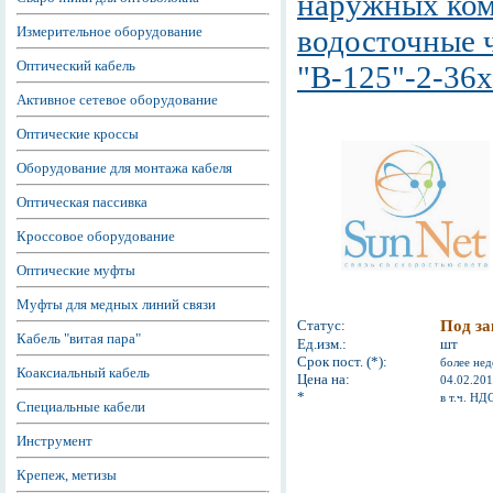
наружных ко
Измерительное оборудование
водосточные 
Оптический кабель
"В-125"-2-36
Активное сетевое оборудование
Оптические кроссы
Оборудование для монтажа кабеля
Оптическая пассивка
Кроссовое оборудование
Оптические муфты
Муфты для медных линий связи
Статус:
Под за
Кабель "витая пара"
Ед.изм.:
шт
Срок пост. (*):
более нед
Коаксиальный кабель
Цена на:
04.02.20
*
в т.ч. НД
Специальные кабели
Инструмент
Крепеж, метизы