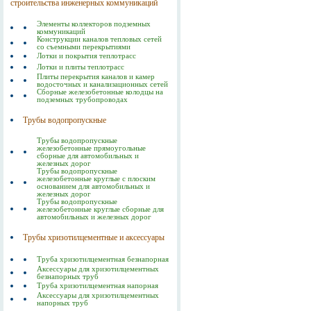
строительства инженерных коммуникаций
Элементы коллекторов подземных
коммуникаций
Конструкции каналов тепловых сетей
со съемными перекрытиями
Лотки и покрытия теплотрасс
Лотки и плиты теплотрасс
Плиты перекрытия каналов и камер
водосточных и канализационных сетей
Сборные железобетонные колодцы на
подземных трубопроводах
Трубы водопропускные
Трубы водопропускные
железобетонные прямоугольные
сборные для автомобильных и
железных дорог
Трубы водопропускные
железобетонные круглые с плоским
основанием для автомобильных и
железных дорог
Трубы водопропускные
железобетонные круглые сборные для
автомобильных и железных дорог
Трубы хризотилцементные и аксессуары
Труба хризотилцементная безнапорная
Аксессуары для хризотилцементных
безнапорных труб
Труба хризотилцементная напорная
Аксессуары для хризотилцементных
напорных труб