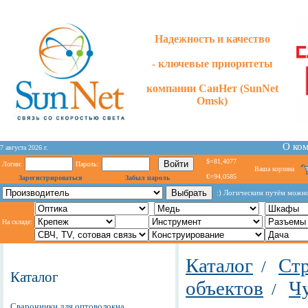
Надежность и качество
- ключевые приоритеты
компании СанНет (SunNet
Omsk)
О ко
7 августа 2026 г.
$=81,4077
Логин:
Пароль:
Ваша корзина
€=94,0585
Зарегистрироваться
Забыл пароль
:) Логическим путём можно
На складе:
Каталог
Стр
/
Каталог
объектов
Чу
/
Сварочники для оптоволокна