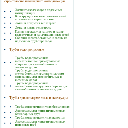
строительства инженерных коммуникаций
Элементы коллекторов подземных
коммуникаций
Конструкции каналов тепловых сетей
со съемными перекрытиями
Лотки и покрытия теплотрасс
Лотки и плиты теплотрасс
Плиты перекрытия каналов и камер
водосточных и канализационных сетей
Сборные железобетонные колодцы на
подземных трубопроводах
Трубы водопропускные
Трубы водопропускные
железобетонные прямоугольные
сборные для автомобильных и
железных дорог
Трубы водопропускные
железобетонные круглые с плоским
основанием для автомобильных и
железных дорог
Трубы водопропускные
железобетонные круглые сборные для
автомобильных и железных дорог
Трубы хризотилцементные и аксессуары
Труба хризотилцементная безнапорная
Аксессуары для хризотилцементных
безнапорных труб
Труба хризотилцементная напорная
Аксессуары для хризотилцементных
напорных труб