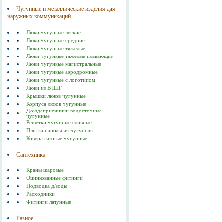
Чугунные и металлические изделия для
наружных коммуникаций
Люки чугунные легкие
Люки чугунные средние
Люки чугунные тяжелые
Люки чугунные тяжелые плавающие
Люки чугунные магистральные
Люки чугунные аэродромные
Люки чугунные с логотипом
Люки из ВЧШГ
Крышки люков чугунные
Корпуса люков чугунные
Дождеприемники водосточные
чугунные
Решетки чугунные сливные
Плитка напольная чугунная
Ковера газовые чугунные
Сантехника
Краны шаровые
Оцинкованные фитинги
Подводка д/воды
Расходники
Фитинги латунные
Разное