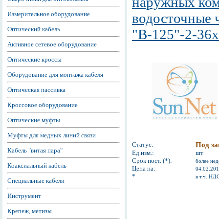
наружных ко
Измерительное оборудование
водосточные 
Оптический кабель
"В-125"-2-36
Активное сетевое оборудование
Оптические кроссы
Оборудование для монтажа кабеля
Оптическая пассивка
Кроссовое оборудование
Оптические муфты
Муфты для медных линий связи
Статус:
Под за
Кабель "витая пара"
Ед.изм.:
шт
Срок пост. (*):
более нед
Коаксиальный кабель
Цена на:
04.02.20
*
в т.ч. НД
Специальные кабели
Инструмент
Крепеж, метизы