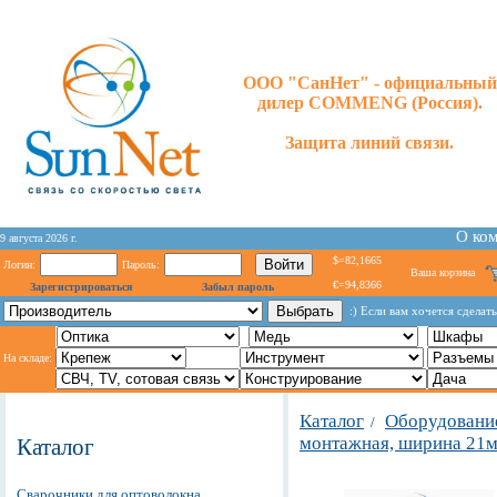
ООО "СанНет" - официальный
дилер COMMENG (Россия).
Защита линий связи.
О ко
9 августа 2026 г.
$=82,1665
Логин:
Пароль:
Ваша корзина
€=94,8366
Зарегистрироваться
Забыл пароль
:) Если вам хочется сделат
На складе:
Каталог
Оборудование
/
монтажная, ширина 21м
Каталог
Сварочники для оптоволокна