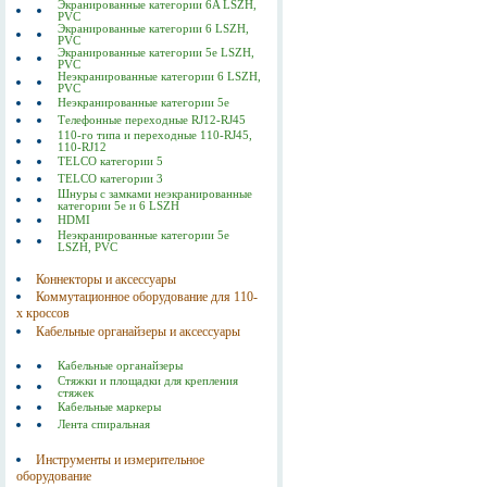
Экранированные категории 6A LSZH,
PVC
Экранированные категории 6 LSZH,
PVC
Экранированные категории 5е LSZH,
PVC
Неэкранированные категории 6 LSZH,
PVC
Неэкранированные категории 5е
Телефонные переходные RJ12-RJ45
110-го типа и переходные 110-RJ45,
110-RJ12
TELCO категории 5
TELCO категории 3
Шнуры с замками неэкранированные
категории 5е и 6 LSZH
HDMI
Неэкранированные категории 5е
LSZH, PVC
Коннекторы и аксессуары
Коммутационное оборудование для 110-
х кроссов
Кабельные органайзеры и аксессуары
Кабельные органайзеры
Стяжки и площадки для крепления
стяжек
Кабельные маркеры
Лента спиральная
Инструменты и измерительное
оборудование