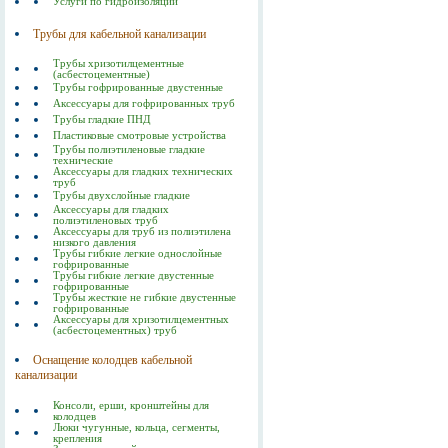
Услуги по гидроизоляции
Трубы для кабельной канализации
Трубы хризотилцементные
(асбестоцементные)
Трубы гофрированные двустенные
Аксессуары для гофрированных труб
Трубы гладкие ПНД
Пластиковые смотровые устройства
Трубы полиэтиленовые гладкие
технические
Аксессуары для гладких технических
труб
Трубы двухслойные гладкие
Аксессуары для гладких
полиэтиленовых труб
Аксессуары для труб из полиэтилена
низкого давления
Трубы гибкие легкие однослойные
гофрированные
Трубы гибкие легкие двустенные
гофрированные
Трубы жесткие не гибкие двустенные
гофрированные
Аксессуары для хризотилцементных
(асбестоцементных) труб
Оснащение колодцев кабельной
канализации
Консоли, ерши, кронштейны для
колодцев
Люки чугунные, кольца, сегменты,
крепления