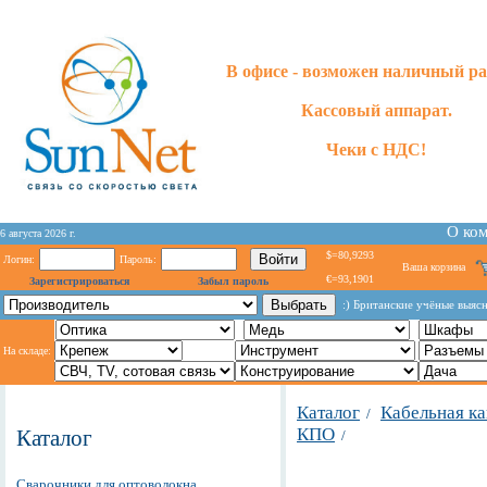
В офисе - возможен наличный ра
Кассовый аппарат.
Чеки с НДС!
О ко
6 августа 2026 г.
$=80,9293
Логин:
Пароль:
Ваша корзина
€=93,1901
Зарегистрироваться
Забыл пароль
:) Британские учёные выясн
На складе:
Каталог
Кабельная к
/
КПО
Каталог
/
Сварочники для оптоволокна