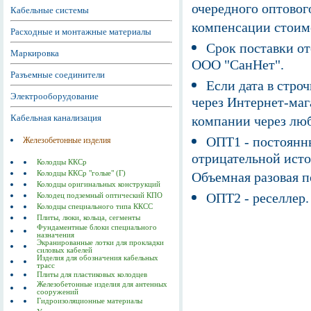
очередного оптовог
Кабельные системы
компенсации стоим
Расходные и монтажные материалы
Срок поставки от
Маркировка
ООО "СанНет".
Разъемные соединители
Если дата в строч
Электрооборудование
через Интернет-маг
Кабельная канализация
компании через люб
ОПТ1 - постоянны
Железобетонные изделия
отрицательной исто
Колодцы ККСр
Колодцы ККСр "голые" (Г)
Объемная разовая 
Колодцы оригинальных конструкций
ОПТ2 - реселлер.
Колодец подземный оптический КПО
Колодцы специального типа ККСС
Плиты, люки, кольца, сегменты
Фундаментные блоки специального
назначения
Экранированные лотки для прокладки
силовых кабелей
Изделия для обозначения кабельных
трасс
Плиты для пластиковых колодцев
Железобетонные изделия для антенных
сооружений
Гидроизоляционные материалы