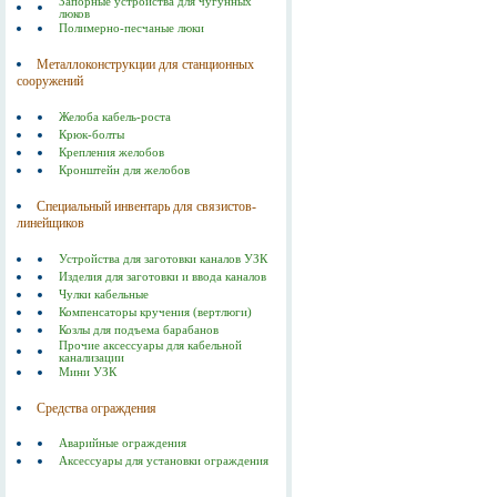
Запорные устройства для чугунных
люков
Полимерно-песчаные люки
Металлоконструкции для станционных
сооружений
Желоба кабель-роста
Крюк-болты
Крепления желобов
Кронштейн для желобов
Специальный инвентарь для связистов-
линейщиков
Устройства для заготовки каналов УЗК
Изделия для заготовки и ввода каналов
Чулки кабельные
Компенсаторы кручения (вертлюги)
Козлы для подъема барабанов
Прочие аксессуары для кабельной
канализации
Мини УЗК
Средства ограждения
Аварийные ограждения
Аксессуары для установки ограждения