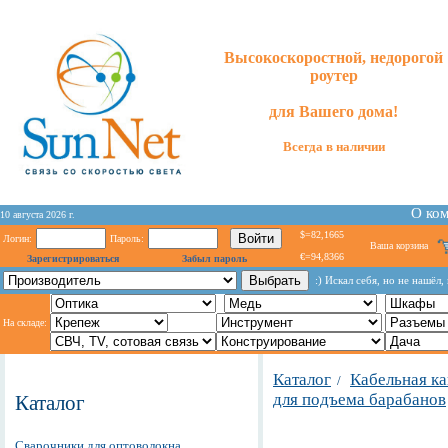
Высокоскоростной, недорогой
роутер
для
Вашего
дома!
Всегда в наличии
О ко
10 августа 2026 г.
$=82,1665
Логин:
Пароль:
Ваша корзина
€=94,8366
Зарегистрироваться
Забыл пароль
:) Искал себя, но не нашёл
На складе:
Каталог
Кабельная к
/
для подъема барабанов
Каталог
Сварочники для оптоволокна