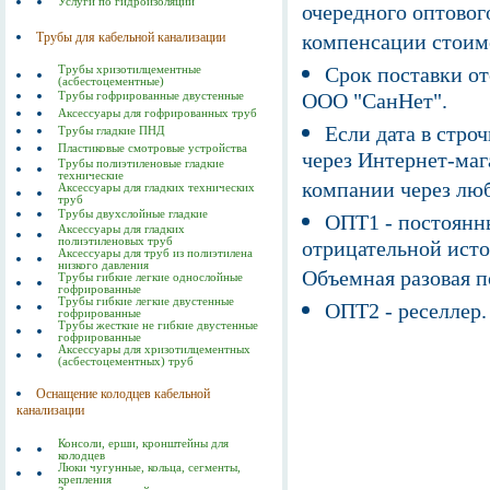
Услуги по гидроизоляции
очередного оптовог
Трубы для кабельной канализации
компенсации стоим
Срок поставки от
Трубы хризотилцементные
(асбестоцементные)
ООО "СанНет".
Трубы гофрированные двустенные
Аксессуары для гофрированных труб
Если дата в строч
Трубы гладкие ПНД
Пластиковые смотровые устройства
через Интернет-маг
Трубы полиэтиленовые гладкие
технические
компании через люб
Аксессуары для гладких технических
труб
Трубы двухслойные гладкие
ОПТ1 - постоянны
Аксессуары для гладких
полиэтиленовых труб
отрицательной исто
Аксессуары для труб из полиэтилена
низкого давления
Объемная разовая 
Трубы гибкие легкие однослойные
гофрированные
Трубы гибкие легкие двустенные
ОПТ2 - реселлер.
гофрированные
Трубы жесткие не гибкие двустенные
гофрированные
Аксессуары для хризотилцементных
(асбестоцементных) труб
Оснащение колодцев кабельной
канализации
Консоли, ерши, кронштейны для
колодцев
Люки чугунные, кольца, сегменты,
крепления