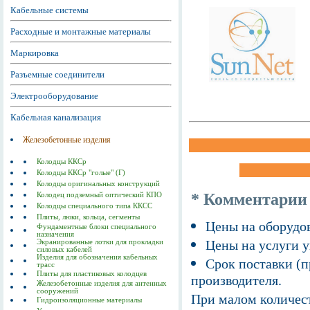
Кабельные системы
Расходные и монтажные материалы
Маркировка
Разъемные соединители
Электрооборудование
Кабельная канализация
Железобетонные изделия
Колодцы ККСр
Колодцы ККСр "голые" (Г)
Колодцы оригинальных конструкций
* Комментарии
Колодец подземный оптический КПО
Колодцы специального типа ККСС
Плиты, люки, кольца, сегменты
Цены на оборудов
Фундаментные блоки специального
назначения
Цены на услуги у
Экранированные лотки для прокладки
силовых кабелей
Изделия для обозначения кабельных
Срок поставки (п
трасс
Плиты для пластиковых колодцев
производителя.
Железобетонные изделия для антенных
сооружений
При малом количест
Гидроизоляционные материалы