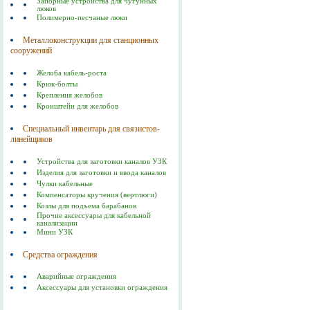
Запорные устройства для чугунных
люков
Полимерно-песчаные люки
Металлоконструкции для станционных
сооружений
Желоба кабель-роста
Крюк-болты
Крепления желобов
Кронштейн для желобов
Специальный инвентарь для связистов-
линейщиков
Устройства для заготовки каналов УЗК
Изделия для заготовки и ввода каналов
Чулки кабельные
Компенсаторы кручения (вертлюги)
Козлы для подъема барабанов
Прочие аксессуары для кабельной
канализации
Мини УЗК
Средства ограждения
Аварийные ограждения
Аксессуары для установки ограждения