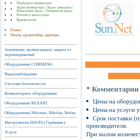
Displayport конвертеры
Аудио конвертеры / Аудио декодеры /
Извлечение звука / Удлинители аудио
Розетки и аксессуары
Выключатели
Разное
Мачты, кронштейны, адаптеры
Заземление, молниезащита, защита от
перенапряжений
Оборудование COMMENG
Видеонаблюдение
Системы безопасности
* Комментарии
Компьютерное оборудование
Цены на оборудов
Оборудование REXANT
Цены на услуги у
Оборудование Nikomax, Nikolan, Netlan
Срок поставки (п
Инструменты HAUPA ( Германия )
производителя.
Услуги
При малом количест