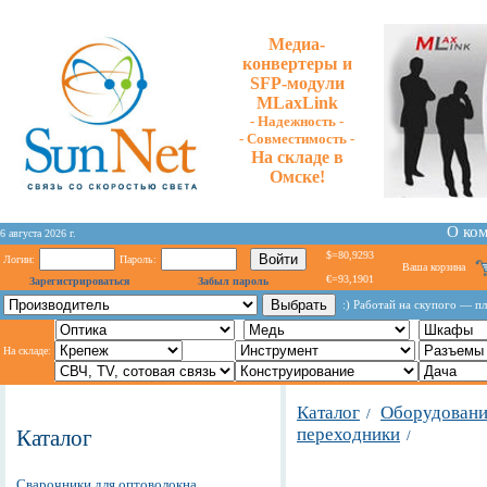
Медиа-
конвертеры и
SFP-модули
MLaxLink
- Надежность -
- Cовместимость -
На складе в
Омске!
О ко
6 августа 2026 г.
$=80,9293
Логин:
Пароль:
Ваша корзина
€=93,1901
Зарегистрироваться
Забыл пароль
:) Работай на скупого — п
На складе:
Каталог
Оборудование
/
переходники
Каталог
/
Сварочники для оптоволокна