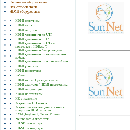
Оптическое оборудование
Для сотовой связи
HDMI оборудование
HDMI сплиттеры
HDMI свитчи
HDMI матрицы
HDMI удлинители по UTP
HDMI удлинители по IP
HDMI удлинители по UTP с
поддержкой HDBase-T
HDMI удлинители беспроводные
HDMI удлинители по коаксиальному
кабелю
HDMI удлинители по оптической линии
HDMI репитеры
HDMI конвертеры
Кабели
HDMI кабели Премиум класса
HDMI адаптеры / HDMI переходники
HDMI модуляторы
HDMI IP стримеры
ИК-управление
Устройства HD записи
Устройства анализа, диагностики и
генерации HDMI сигнала
KVM (Keyboard, Video, Mouse)
Контроллеры видеостен
HD-SDI конвертеры
HD-SDI конвертеры