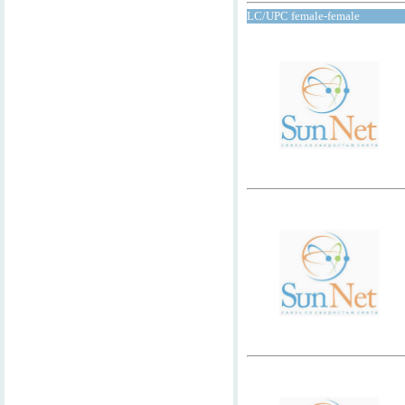
LC/UPC female-female