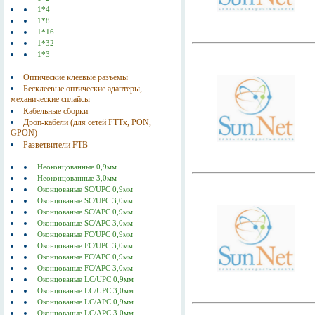
1*4
1*8
1*16
1*32
1*3
Оптические клеевые разъемы
Бесклеевые оптические адаптеры,
механические сплайсы
Кабельные сборки
Дроп-кабели (для сетей FTTx, PON,
GPON)
Разветвители FTB
Неоконцованные 0,9мм
Неоконцованные 3,0мм
Оконцованые SC/UPC 0,9мм
Оконцованые SC/UPC 3,0мм
Оконцованые SC/АPC 0,9мм
Оконцованые SC/АPC 3,0мм
Оконцованые FC/UPC 0,9мм
Оконцованые FC/UPC 3,0мм
Оконцованые FC/АPC 0,9мм
Оконцованые FC/АPC 3,0мм
Оконцованые LC/UPC 0,9мм
Оконцованые LC/UPC 3,0мм
Оконцованые LC/АPC 0,9мм
Оконцованые LC/АPC 3,0мм