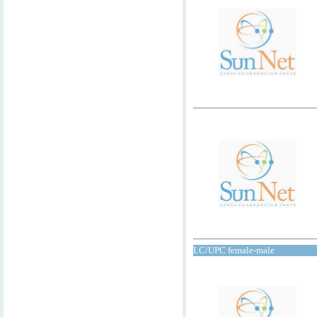
LC/UPC female-male