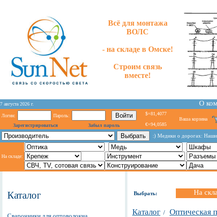
Всё для монтажа
ВОЛС
- на складе в Омске!
Строим связь
вместе!
О ко
7 августа 2026 г.
$=81,4077
Логин:
Пароль:
Ваша корзина
€=94,0585
Зарегистрироваться
Забыл пароль
:) Медики о дорогах: Наши
На складе:
На скл
Каталог
Выбрать:
Каталог
Оптическая 
/
Сварочники для оптоволокна