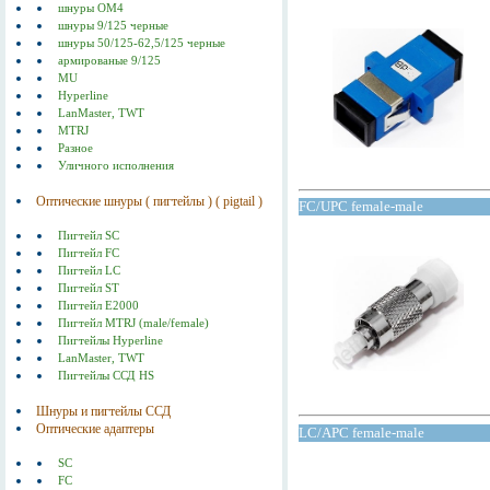
шнуры ОМ4
шнуры 9/125 черные
шнуры 50/125-62,5/125 черные
армированые 9/125
MU
Hyperline
LanMaster, TWT
MTRJ
Разное
Уличного исполнения
Оптические шнуры ( пигтейлы ) ( pigtail )
FC/UPC female-male
Пигтейл SC
Пигтейл FC
Пигтейл LC
Пигтейл ST
Пигтейл E2000
Пигтейл MTRJ (male/female)
Пигтейлы Hyperline
LanMaster, TWT
Пигтейлы ССД HS
Шнуры и пигтейлы ССД
Оптические адаптеры
LC/APC female-male
SC
FC