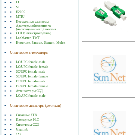
LC
ST
E2000
MTRJ
Переходные адаптеры
Адаптеры обнаженного
(неоконцованного) волокна
ССД (Связьстройдеталь)
LanMaster, TWT
Hyperline, Panduit, Siemon, Molex
Оптические аттенюаторы
LC/UPC female-male
LC/UPC female-female
SC/UPC female-male
SC/UPC female-female
FC/UPC female-male
FC/UPC female-female
Аттенюаторы ССД
LC/APC female-male
Оптические сплиттеры (делители)
Сплавные FTB
Планарные PLC
Сплиттеры ССД
Gigalink
1*2