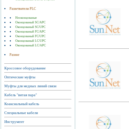
Разветвители PLC
Неоконцованые
Оконцованый SC/APC
Оконцованый SC/UPC
Оконцованый FC/APC
Оконцованый FC/UPC
Оконцованый LC/UPC
Оконцованый LC/APC
Разное
Кроссовое оборудование
Оптические муфты
Муфты для медных линий связи
Кабель "витая пара"
Коаксиальный кабель
Специальные кабели
Инструмент