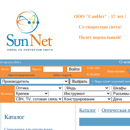
ООО "СанНет" - 17 лет !
Со скоростью света!
Полет нормальный!
О ко
10 августа 2026 г.
$=82,1665
Логин:
Пароль:
Ваша корзина
€=94,8366
Зарегистрироваться
Забыл пароль
:) Люди хотят хорошей жиз
На складе:
Каталог
Оптическая 
/
Каталог
Сварочники для оптоволокна