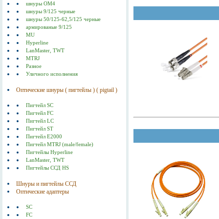
шнуры ОМ4
шнуры 9/125 черные
шнуры 50/125-62,5/125 черные
армированые 9/125
MU
Hyperline
LanMaster, TWT
MTRJ
Разное
Уличного исполнения
Оптические шнуры ( пигтейлы ) ( pigtail )
Пигтейл SC
Пигтейл FC
Пигтейл LC
Пигтейл ST
Пигтейл E2000
Пигтейл MTRJ (male/female)
Пигтейлы Hyperline
LanMaster, TWT
Пигтейлы ССД HS
Шнуры и пигтейлы ССД
Оптические адаптеры
SC
FC