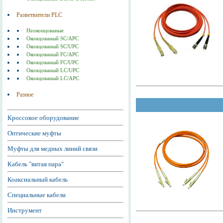
Разветвители PLC
Неоконцованые
Оконцованый SC/APC
Оконцованый SC/UPC
Оконцованый FC/APC
Оконцованый FC/UPC
Оконцованый LC/UPC
Оконцованый LC/APC
Разное
Кроссовое оборудование
Оптические муфты
Муфты для медных линий связи
Кабель "витая пара"
Коаксиальный кабель
Специальные кабели
Инструмент