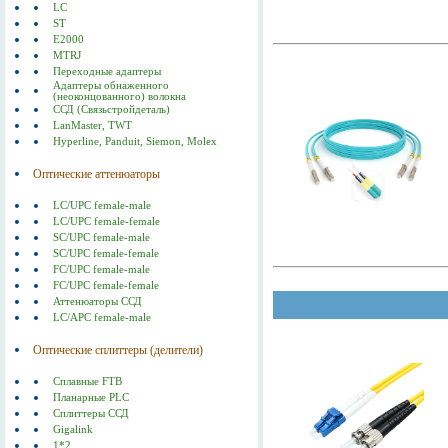
LC
ST
E2000
MTRJ
Переходные адаптеры
Адаптеры обнаженного
(неоконцованного) волокна
ССД (Связьстройдеталь)
LanMaster, TWT
Hyperline, Panduit, Siemon, Molex
Оптические аттенюаторы
LC/UPC female-male
LC/UPC female-female
SC/UPC female-male
SC/UPC female-female
FC/UPC female-male
FC/UPC female-female
Аттенюаторы ССД
LC/APC female-male
Оптические сплиттеры (делители)
Сплавные FTB
Планарные PLC
Сплиттеры ССД
Gigalink
1*2