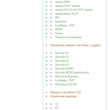
шнуры ОМ4
шнуры 9/125 черные
шнуры 50/125-62,5/125 черные
армированые 9/125
MU
Hyperline
LanMaster, TWT
MTRJ
Разное
Уличного исполнения
Оптические шнуры ( пигтейлы ) ( pigtail )
Пигтейл SC
Пигтейл FC
Пигтейл LC
Пигтейл ST
Пигтейл E2000
Пигтейл MTRJ (male/female)
Пигтейлы Hyperline
LanMaster, TWT
Пигтейлы ССД HS
Шнуры и пигтейлы ССД
Оптические адаптеры
SC
FC