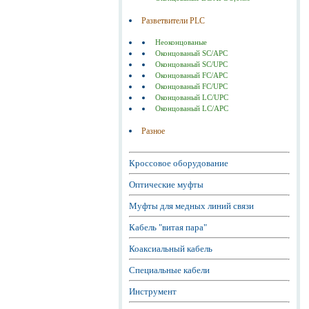
Разветвители PLC
Неоконцованые
Оконцованый SC/APC
Оконцованый SC/UPC
Оконцованый FC/APC
Оконцованый FC/UPC
Оконцованый LC/UPC
Оконцованый LC/APC
Разное
Кроссовое оборудование
Оптические муфты
Муфты для медных линий связи
Кабель "витая пара"
Коаксиальный кабель
Специальные кабели
Инструмент