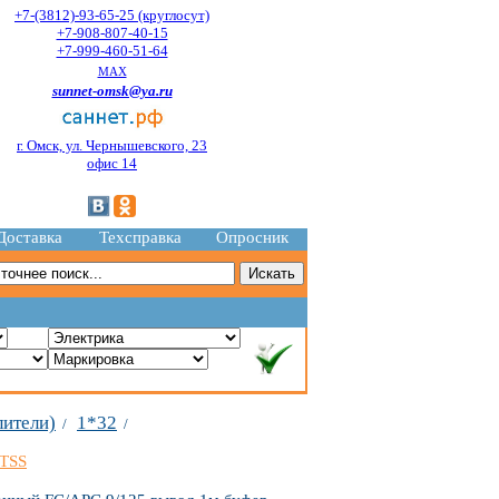
+7-(3812)-93-65-25 (круглосут)
+7-908-807-40-15
+7-999-460-51-64
MAX
sunnet-omsk@ya.ru
г. Омск, ул. Чернышевского, 23
офис 14
Доставка
Техсправка
Опросник
лители)
1*32
/
/
TSS