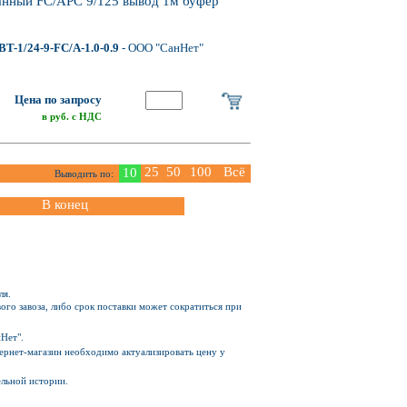
ванный FC/APC 9/125 вывод 1м буфер
T-1/24-9-FC/A-1.0-0.9
- ООО "СанНет"
Цена по запросу
в руб. с НДС
25
50
100
Всё
10
Выводить по:
В конец
ля.
ого завоза, либо срок поставки может сократиться при
Нет".
Интернет-магазин необходимо актуализировать цену у
ельной истории.