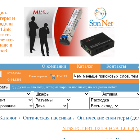
иа-
теры и
одули
Link
ность -
тимость -
ладе в
ке!
О компании
Каталог
Контакты
$=82,1665
Ваша корзина
ПУСТА
€=94,8366
:) Друзья — это люди, которые хорошо нас знают, но все равно любят.
Каталог
Оптическая пассивка
Оптические сплиттеры (де
/
/
NTSS-FCT-FBT-1/24-9-FC/A-1.0-0.9
N