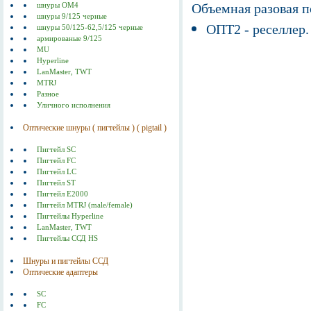
Объемная разовая 
шнуры ОМ4
шнуры 9/125 черные
ОПТ2 - реселлер.
шнуры 50/125-62,5/125 черные
армированые 9/125
MU
Hyperline
LanMaster, TWT
MTRJ
Разное
Уличного исполнения
Оптические шнуры ( пигтейлы ) ( pigtail )
Пигтейл SC
Пигтейл FC
Пигтейл LC
Пигтейл ST
Пигтейл E2000
Пигтейл MTRJ (male/female)
Пигтейлы Hyperline
LanMaster, TWT
Пигтейлы ССД HS
Шнуры и пигтейлы ССД
Оптические адаптеры
SC
FC