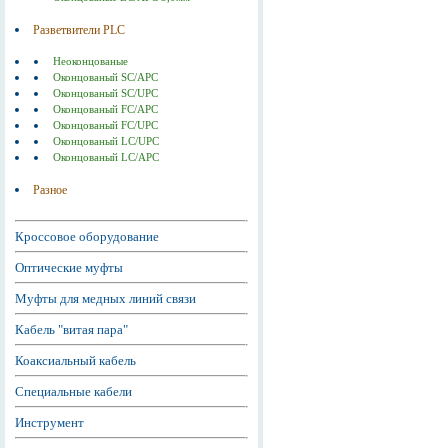
Разветвители PLC
Неоконцованые
Оконцованый SC/APC
Оконцованый SC/UPC
Оконцованый FC/APC
Оконцованый FC/UPC
Оконцованый LC/UPC
Оконцованый LC/APC
Разное
Кроссовое оборудование
Оптические муфты
Муфты для медных линий связи
Кабель "витая пара"
Коаксиальный кабель
Специальные кабели
Инструмент