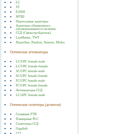
LC
ST
E2000
MTRJ
Переходные адаптеры
Адаптеры обнаженного
(неоконцованного) волокна
ССД (Связьстройдеталь)
LanMaster, TWT
Hyperline, Panduit, Siemon, Molex
Оптические аттенюаторы
LC/UPC female-male
LC/UPC female-female
SC/UPC female-male
SC/UPC female-female
FC/UPC female-male
FC/UPC female-female
Аттенюаторы ССД
LC/APC female-male
Оптические сплиттеры (делители)
Сплавные FTB
Планарные PLC
Сплиттеры ССД
Gigalink
1*2