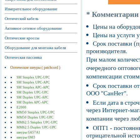
Измерительное оборудование
* Комментарии
Оптический кабель
Цены на оборудов
Активное сетевое оборудование
Цены на услуги у
Оптические кроссы
Срок поставки (п
Оборудование для монтажа кабеля
производителя.
Оптическая пассивка
При малом количест
очередного оптовог
Оптические шнуры ( patchcord )
компенсации стоим
SM Simplex UPC-UPC
SM Simplex UPC-APC
Срок поставки от
SM Simplex APC-APC
ООО "СанНет".
SM Duplex UPC-UPC
SM Duplex UPC-APC
Если дата в строч
SM Duplex APC-APC
E2000
через Интернет-маг
MM50 Simplex UPC-UPC
компании через люб
MM50 Duplex UPC-UPC
MM62.5 Simplex UPC-UPC
ОПТ1 - постоянны
MM62.5 Duplex UPC-UPC
шнуры G657A1
отрицательной исто
шнуры ОМ3