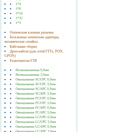
1*4
1*8
1*16
1*32
1*3
Оптические клеевые разъемы
Бесклеевые оптические адаптеры,
механические сплайсы
Кабельные сборки
Дроп-кабели (для сетей FTTx, PON,
GPON)
Разветвители FTB
Неоконцованные 0,9мм
Неоконцованные 3,0мм
Оконцованые SC/UPC 0,9мм
Оконцованые SC/UPC 3,0мм
Оконцованые SC/АPC 0,9мм
Оконцованые SC/АPC 3,0мм
Оконцованые FC/UPC 0,9мм
Оконцованые FC/UPC 3,0мм
Оконцованые FC/АPC 0,9мм
Оконцованые FC/АPC 3,0мм
Оконцованые LC/UPC 0,9мм
Оконцованые LC/UPC 3,0мм
Оконцованые LC/АPC 0,9мм
Оконцованые LC/АPC 3,0мм