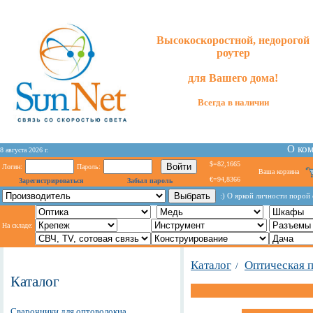
Высокоскоростной, недорогой
роутер
для
Вашего
дома!
Всегда в наличии
О ко
8 августа 2026 г.
$=82,1665
Логин:
Пароль:
Ваша корзина
€=94,8366
Зарегистрироваться
Забыл пароль
:) О яркой личности порой 
На складе:
Каталог
Оптическая 
/
Каталог
Сварочники для оптоволокна